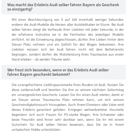
Was macht das Erlebnis Audi selber fahren Bayern als Geschenk
so einzigartig?
Mit einer Beschleunigung von 0 auf 100 innerhalb weniger Sekunden
erobern die Audi-Modelle die Herzen aller Autoliebhaber im Sturm. Bei Audi
selber fahren steigt die Vorfreude Ihrer Liebsten mit jeder Sekunde, in der
der erfahrene Instruktor sie in die Feinheiten des jeweiligen Modells
einführt. Ist die Einweisung abgeschlossen, dürfen Ihre Lieben hinter dem
Steuer Platz nehmen und ein Gefühl für den Wagen bekommen. Ihre
Liebsten müssen sich bei Audi fahren nicht mit dem Beifahrersitz
begnügen, sondern dürfen die Motorleistung ihres Traumautos aus erster
Hand erleben – da werden Träume wahr.
Wer freut sich besonders, wenn er das Erlebnis Audi selber
fahren Bayern geschenkt bekommt?
Die unangefochtene Lieblingsautomarke Ihres Bruders ist Audi. Nutzen Sie
diese Leidenschaft und bereiten Sie ihm zu seinem nächsten Geburtstag
ein unvergessliches Geschenk: Lassen Sie ihn einen Audi mieten, damit er
am Steuer seines Traumautos Platz nehmen kann, um sich seinem
Geschwindigkeitsrausch hinzugeben. Auch Ihrem Ehemann oder Vater wird
dieses Erlebnis garantiert gefallen. Entgegen weitverbreiteter Vorurteile
begeistern sich auch Frauen für PS-starke Wagen. Ihre Schwester oder
beste Freundin wird Ihnen sehr dankbar sein, wenn Sie ihr mit einem
Gutschein für Audi selber fahren beweisen, dass Sie sie in ihrem
untypischen Hobby unterstützen.