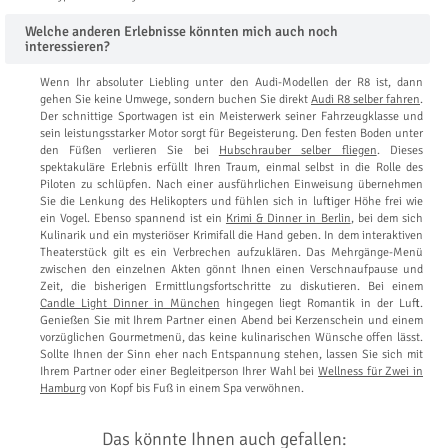
Welche anderen Erlebnisse könnten mich auch noch
interessieren?
Wenn Ihr absoluter Liebling unter den Audi-Modellen der R8 ist, dann
gehen Sie keine Umwege, sondern buchen Sie direkt
Audi R8 selber fahren
.
Der schnittige Sportwagen ist ein Meisterwerk seiner Fahrzeugklasse und
sein leistungsstarker Motor sorgt für Begeisterung. Den festen Boden unter
den Füßen verlieren Sie bei
Hubschrauber selber fliegen
. Dieses
spektakuläre Erlebnis erfüllt Ihren Traum, einmal selbst in die Rolle des
Piloten zu schlüpfen. Nach einer ausführlichen Einweisung übernehmen
Sie die Lenkung des Helikopters und fühlen sich in luftiger Höhe frei wie
ein Vogel. Ebenso spannend ist ein
Krimi & Dinner in Berlin
, bei dem sich
Kulinarik und ein mysteriöser Krimifall die Hand geben. In dem interaktiven
Theaterstück gilt es ein Verbrechen aufzuklären. Das Mehrgänge-Menü
zwischen den einzelnen Akten gönnt Ihnen einen Verschnaufpause und
Zeit, die bisherigen Ermittlungsfortschritte zu diskutieren. Bei einem
Candle Light Dinner in München
hingegen liegt Romantik in der Luft.
Genießen Sie mit Ihrem Partner einen Abend bei Kerzenschein und einem
vorzüglichen Gourmetmenü, das keine kulinarischen Wünsche offen lässt.
Sollte Ihnen der Sinn eher nach Entspannung stehen, lassen Sie sich mit
Ihrem Partner oder einer Begleitperson Ihrer Wahl bei
Wellness für Zwei in
Hamburg
von Kopf bis Fuß in einem Spa verwöhnen.
Das könnte Ihnen auch gefallen: