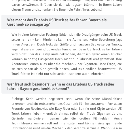
davon schwärmen. Erfüllen sie den wichtigsten Männern in Ihrem Leben
diesen Traum und schenken Sie ihnen die Fahrt ihres Lebens!
Was macht das Erlebnis US Truck selber fahren Bayern als
Geschenk so einzigartig?
Wie in einer fahrenden Festung fühlen sich die Draufgänger beim US Truck
selber fahren - kein Hindernis kann sie Aufhalten, keine Bedrohung jagt
ihnen Angst ein! Doch trotz der Größe und massiven Bauweise der Trucks,
legen diese ein beeindruckendes Tempo vor. Beim US Truck selber fahren
wird nicht über das Testgelände gekrochen, die frisch gebackenen Trucker
können so richtig Gas geben! Doch nicht nur Fahrspaß wird garantiert: Ihre
Abenteurer lernen alles über die Mechanik der Giganten. Jede Frage, die
sie sich schon als Kind gestellt haben, wird nun endlich beantwortet. US
Truck fahren ist nicht nur sehr action-, sondern auch lehrreich!
Wer freut sich besonders, wenn er das Erlebnis US Truck selber
fahren Bayern geschenkt bekommt?
Richtige Kerle werden begeistert sein, wenn Sie seine Männlichkeit
erkennen und ein entsprechendes Geschenk für Ihn aussuchen. Vor allem
Freunde von Roadmovies wie Easy Rider oder Bonnie und Clyde werden US
Truck fahren lieben – endlich einmal selbst den Truck Giganten durchs
Gelände manövrieren, genau wie die großen Filmhelden! Auch
Technikfreaks kommen voll auf ihre Kosten und können viele spannende
Informationen rund um die Mechanik der Gefährte sammeln. Wenn Sie also