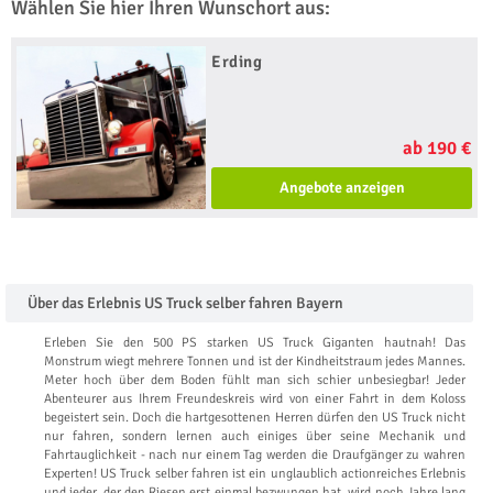
Wählen Sie hier Ihren Wunschort aus:
Erding
ab 190 €
Angebote anzeigen
Über das Erlebnis US Truck selber fahren Bayern
Erleben Sie den 500 PS starken US Truck Giganten hautnah! Das
Monstrum wiegt mehrere Tonnen und ist der Kindheitstraum jedes Mannes.
Meter hoch über dem Boden fühlt man sich schier unbesiegbar! Jeder
Abenteurer aus Ihrem Freundeskreis wird von einer Fahrt in dem Koloss
begeistert sein. Doch die hartgesottenen Herren dürfen den US Truck nicht
nur fahren, sondern lernen auch einiges über seine Mechanik und
Fahrtauglichkeit - nach nur einem Tag werden die Draufgänger zu wahren
Experten! US Truck selber fahren ist ein unglaublich actionreiches Erlebnis
und jeder, der den Riesen erst einmal bezwungen hat, wird noch Jahre lang