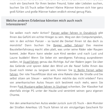
noch ein Geschenk für Ihren besten Freund, Vater oder Liebsten suchen,
buchen Sie US Truck selber fahren! Kleine Männer können sich hier ganz
groß fühlen und große Männer haben endlich einmal genug Platz.
Welche anderen Erlebnisse könnten mich auch noch
interessieren?
Sie wollen noch mehr Action?
Panzer selber fahren in Osnabrück
gibt
Ihnen das Gefühl ein echter Krieger zu sein. Weg von den Computerspielen,
rein in den echten Panzer – so lautet die Devise! Ihnen ist das doch zu
monströs? Dann buchen Sie
Bagger selber fahren
! Das massive
Baustellenfahrzeug macht alles platt, was unter seine Räder oder Raupen
kommt. Jeder Mann kann wieder zum Kind werden und nach Lust und
Laune buddeln! Wenn Sie lieber ein wendigeres Fahrzeug ausprobieren
wollen, ist
Quad fahren
genau das Richtige. Auf vier Rädern jagen Sie über
das Gelände und spüren dabei den Wind um die Nase! Sollte Ihnen das
Quad noch immer zu langsam sein, können Sie
in Berlin Ferrari selber
fahren
. Der rote Traumflitzzer düst wie eine Rakete über die Straße und Sie
selbst sitzen am Steuer – welcher Mann möchte das nicht erleben? Fans
von amerikanischen Autos freuen sich bestimmt noch mehr, wenn Sie
ihnen F
ord Mustang selber fahren in Stuttgart
schenken. Der Klassiker hat
ebenfalls einige PS unter der Haube und verströmt seinen ganz eigenen
Charme.
Von den amerikanischen Autos wieder zurück zum US Truck – dem Monster
der Straßen Amerikas: US Truck fahren ist ein einzigartiges Geschenk für