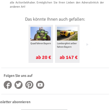
alle Actionliebhaber. Ermöglichen Sie ihren Lieben den Adrenalinkick der
anderen Art!
Das könnte Ihnen auch gefallen:
Quad fahren Bayern
Lamborghini selber
Oldtimer fahren
fahren Bayern
Bayern
ab 20 €
ab 147 €
ab 70 €
Folgen Sie uns auf
sletter abonnieren