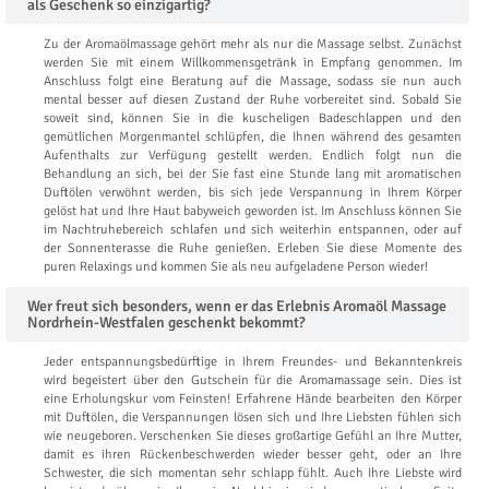
als Geschenk so einzigartig?
Zu der Aromaölmassage gehört mehr als nur die Massage selbst. Zunächst
werden Sie mit einem Willkommensgetränk in Empfang genommen. Im
Anschluss folgt eine Beratung auf die Massage, sodass sie nun auch
mental besser auf diesen Zustand der Ruhe vorbereitet sind. Sobald Sie
soweit sind, können Sie in die kuscheligen Badeschlappen und den
gemütlichen Morgenmantel schlüpfen, die Ihnen während des gesamten
Aufenthalts zur Verfügung gestellt werden. Endlich folgt nun die
Behandlung an sich, bei der Sie fast eine Stunde lang mit aromatischen
Duftölen verwöhnt werden, bis sich jede Verspannung in Ihrem Körper
gelöst hat und Ihre Haut babyweich geworden ist. Im Anschluss können Sie
im Nachtruhebereich schlafen und sich weiterhin entspannen, oder auf
der Sonnenterasse die Ruhe genießen. Erleben Sie diese Momente des
puren Relaxings und kommen Sie als neu aufgeladene Person wieder!
Wer freut sich besonders, wenn er das Erlebnis Aromaöl Massage
Nordrhein-Westfalen geschenkt bekommt?
Jeder entspannungsbedürftige in Ihrem Freundes- und Bekanntenkreis
wird begeistert über den Gutschein für die Aromamassage sein. Dies ist
eine Erholungskur vom Feinsten! Erfahrene Hände bearbeiten den Körper
mit Duftölen, die Verspannungen lösen sich und Ihre Liebsten fühlen sich
wie neugeboren. Verschenken Sie dieses großartige Gefühl an Ihre Mutter,
damit es ihren Rückenbeschwerden wieder besser geht, oder an Ihre
Schwester, die sich momentan sehr schlapp fühlt. Auch Ihre Liebste wird