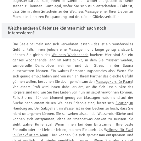
begeister darüber sein, Ihnen im Nachhinein wieder energetisch zur Seite
stehen zu können. Ganz egal, wofür Sie sich nun entscheiden - Fakt ist,
dass Sie mit dem Gutschein zu der Wellness Massage einer Ihrer Lieben zu
Momente der puren Entspannung und des reinen Glücks verhelfen.
Welche anderen Erlebnisse könnten mich auch noch
interessieren?
Die Seele baumeln und sich verwöhnen lassen - das ist ein wundervolles
Gefühl. Falls Ihnen jedoch eine Massage nicht lange genug andauert,
können Sie gleich das
Wellness Wochenende
buchen: Hier sind Sie ein
ganzes Wochenende lang im Mittelpunkt, in dem Sie massiert werden,
wundervolle Dampfbäder nehmen und den Stress in der Sauna
ausschwitzen können. Ein wahres Entspannungsparadies also! Wenn Sie
sich genug erholt haben und von nun an Ihrem Partner das gleiche Gefühl
gönnen wollen, besuchen Sie doch gemeinsam den
Massagekurs für Paare
!
Von einem Profi wird Ihnen dabei erklärt, wo die Schlüsselpunkte des
Körpers sind und wie Sie Ihre Lieben von nun an selbst verwöhnen können.
Falls Sie nun für den Moment genug von Massagen haben und auf der
Suche nach einem Neuen Wellness Erlebnis sind, bietet sich
Floating in
Hamburg
an. Der Salzgehalt im Wasser ist in den Becken so hoch, dass Sie
nicht untergehen können. Sie schweben also an der Wasseroberfläche und
können sich entspannen, ohne an irgendetwas denken zu müssen. So
sieht wahre Ruhe aus! Wenn Ihnen bei dem Entspannen Ihre beste
Freundin oder Ihr Liebster fehlen, buchen Sie doch das W
ellness für Zwei
in Frankfurt am Main
. Hier können Sie sich gemeinsam entspannen und
dabei endlich mal wieder gemütlich plaudern. Wenn Sie aber so viel