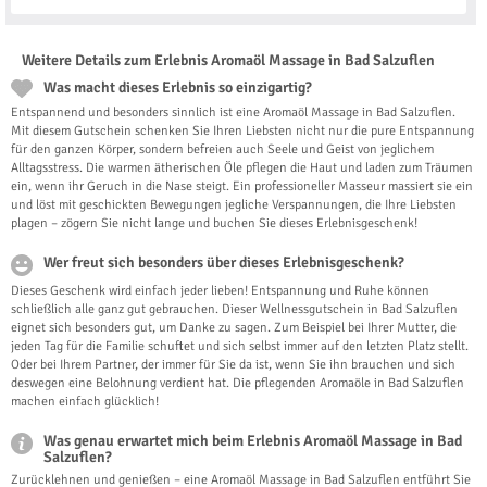
Weitere Details zum Erlebnis Aromaöl Massage in Bad Salzuflen
Was macht dieses Erlebnis so einzigartig?
Entspannend und besonders sinnlich ist eine Aromaöl Massage in Bad Salzuflen.
Mit diesem Gutschein schenken Sie Ihren Liebsten nicht nur die pure Entspannung
für den ganzen Körper, sondern befreien auch Seele und Geist von jeglichem
Alltagsstress. Die warmen ätherischen Öle pflegen die Haut und laden zum Träumen
ein, wenn ihr Geruch in die Nase steigt. Ein professioneller Masseur massiert sie ein
und löst mit geschickten Bewegungen jegliche Verspannungen, die Ihre Liebsten
plagen – zögern Sie nicht lange und buchen Sie dieses Erlebnisgeschenk!
Wer freut sich besonders über dieses Erlebnisgeschenk?
Dieses Geschenk wird einfach jeder lieben! Entspannung und Ruhe können
schließlich alle ganz gut gebrauchen. Dieser Wellnessgutschein in Bad Salzuflen
eignet sich besonders gut, um Danke zu sagen. Zum Beispiel bei Ihrer Mutter, die
jeden Tag für die Familie schuftet und sich selbst immer auf den letzten Platz stellt.
Oder bei Ihrem Partner, der immer für Sie da ist, wenn Sie ihn brauchen und sich
deswegen eine Belohnung verdient hat. Die pflegenden Aromaöle in Bad Salzuflen
machen einfach glücklich!
Was genau erwartet mich beim Erlebnis Aromaöl Massage in Bad
Salzuflen?
Zurücklehnen und genießen – eine Aromaöl Massage in Bad Salzuflen entführt Sie