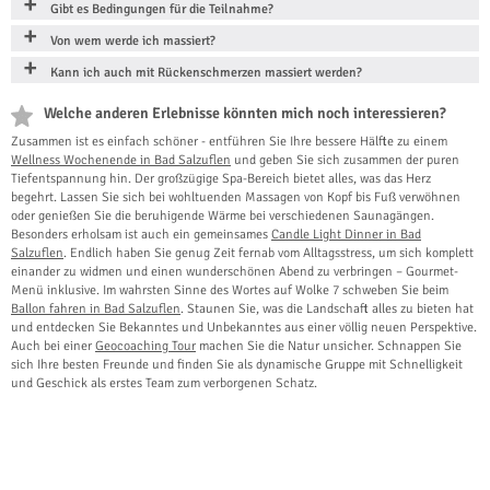
Gibt es Bedingungen für die Teilnahme?
Von wem werde ich massiert?
Kann ich auch mit Rückenschmerzen massiert werden?
Welche anderen Erlebnisse könnten mich noch interessieren?
Zusammen ist es einfach schöner - entführen Sie Ihre bessere Hälfte zu einem
Wellness Wochenende in Bad Salzuflen
und geben Sie sich zusammen der puren
Tiefentspannung hin. Der großzügige Spa-Bereich bietet alles, was das Herz
begehrt. Lassen Sie sich bei wohltuenden Massagen von Kopf bis Fuß verwöhnen
oder genießen Sie die beruhigende Wärme bei verschiedenen Saunagängen.
Besonders erholsam ist auch ein gemeinsames
Candle Light Dinner in Bad
Salzuflen
. Endlich haben Sie genug Zeit fernab vom Alltagsstress, um sich komplett
einander zu widmen und einen wunderschönen Abend zu verbringen – Gourmet-
Menü inklusive. Im wahrsten Sinne des Wortes auf Wolke 7 schweben Sie beim
Ballon fahren in Bad Salzuflen
. Staunen Sie, was die Landschaft alles zu bieten hat
und entdecken Sie Bekanntes und Unbekanntes aus einer völlig neuen Perspektive.
Auch bei einer
Geocoaching Tour
machen Sie die Natur unsicher. Schnappen Sie
sich Ihre besten Freunde und finden Sie als dynamische Gruppe mit Schnelligkeit
und Geschick als erstes Team zum verborgenen Schatz.