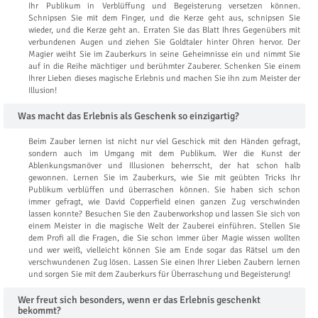
Ihr Publikum in Verblüffung und Begeisterung versetzen können.
Schnipsen Sie mit dem Finger, und die Kerze geht aus, schnipsen Sie
wieder, und die Kerze geht an. Erraten Sie das Blatt Ihres Gegenübers mit
verbundenen Augen und ziehen Sie Goldtaler hinter Ohren hervor. Der
Magier weiht Sie im Zauberkurs in seine Geheimnisse ein und nimmt Sie
auf in die Reihe mächtiger und berühmter Zauberer. Schenken Sie einem
Ihrer Lieben dieses magische Erlebnis und machen Sie ihn zum Meister der
Illusion!
Was macht das Erlebnis als Geschenk so einzigartig?
Beim Zauber lernen ist nicht nur viel Geschick mit den Händen gefragt,
sondern auch im Umgang mit dem Publikum. Wer die Kunst der
Ablenkungsmanöver und Illusionen beherrscht, der hat schon halb
gewonnen. Lernen Sie im Zauberkurs, wie Sie mit geübten Tricks Ihr
Publikum verblüffen und überraschen können. Sie haben sich schon
immer gefragt, wie David Copperfield einen ganzen Zug verschwinden
lassen konnte? Besuchen Sie den Zauberworkshop und lassen Sie sich von
einem Meister in die magische Welt der Zauberei einführen. Stellen Sie
dem Profi all die Fragen, die Sie schon immer über Magie wissen wollten
und wer weiß, vielleicht können Sie am Ende sogar das Rätsel um den
verschwundenen Zug lösen. Lassen Sie einen Ihrer Lieben Zaubern lernen
und sorgen Sie mit dem Zauberkurs für Überraschung und Begeisterung!
Wer freut sich besonders, wenn er das Erlebnis geschenkt
bekommt?