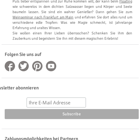
Puls lieber entspannen und zur Ruhe kommen will, der kann beim
Floating
wie schwerelos in dem dichten Salzwasser liegen und Körper und Seele
baumeln lassen. Sie sind ein wahrer Genießer? Dann gehen Sie zum
Weinseminar nach Frankfurt am Main
und erfahren Sie dort alles rund um
verschiedene edle Tropfen: Was wie Magie schmeckt, ist jahrelange
Erfahrung und uraltes Wissen.
Sie wollen einen Ihrer Lieben überraschen? Schenken Sie ihm den
Zauberkurs und begeistern Sie ihn mit diesem magischen Erlebnis!
Folgen Sie uns auf
sletter abonnieren
Zahlungsmöglichkeiten bei Partnern