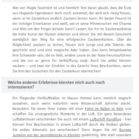
Wer von Magie fasziniert ist und heimlich fest daran glaubt, dass die Eule
aus Hogwarts irgendwann doch noch ankommt, der wird sich riesig freuen,
wenn er im Zauberkurs endlich Zaubern lernen kann. Ihr bester Freund ist
ein richtiger Entertainer und weiß, wie er seine Mitmenschen mit Charme
und Witz um den Finger wickeln kann? Lassen Sie ihn im Zauberworkshop
die hohe Kunst der Illusion erlernen und ebnen Sie mit diesem Geschenk
womöglich den Weg für eine erfolgreiche Zaubererkariere. Über die
Möglichkeit zaubern zu lernen, freuen sich junge und alte Talente, die
geschickt sind und eine magische Ader haben. Das kann beispielsweise
Ihre Schwester sein, die es liebt, andere Leute an der Nase herumzuführen
und die nur zu gerne für Verblüffung sorgt. Auch Sie selbst können
zaubern – und zwar ein Strahlen in das Gesicht Ihres Beschenkten, wenn
Sie ihm den Gutschein für den Zauberkurs überreichen!
Welche anderen Erlebnisse könnten mich auch noch
interessieren?
Ein fliegender Heißluftballon im blauen Himmel kann ziemlich magisch
aussehen, auch wenn natürlich reine Wissenschaft dahinter steckt.
Bezaubern Sie einen Ihrer Lieben mit einer
Fahrt im Ballon in Köln
und
schaffen Sie unvergessliche Momente in der Luft. Ein ganz besonderes
Luftabenteuer verschenken Sie auch mit einem
Luftschiff Rundflug
– hier
können Ihre Beschenkten in einem Luftschiff durch die Wolken gleiten.
Sie wollen Adrenalin pur verschenken? Dann liegen Sie mit
Bungee
Jumping von der Jauntalbrücke in Kärnten
goldrichtig. Wer statt rasendem