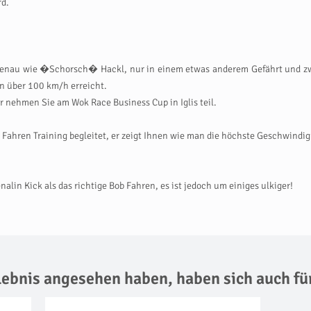
rd.
r, genau wie �Schorsch� Hackl, nur in einem etwas anderem Gefährt und zw
on über 100 km/h erreicht.
r nehmen Sie am Wok Race Business Cup in Iglis teil.
 Fahren Training begleitet, er zeigt Ihnen wie man die höchste Geschwindig
lin Kick als das richtige Bob Fahren, es ist jedoch um einiges ulkiger!
rlebnis angesehen haben,
haben sich auch fü