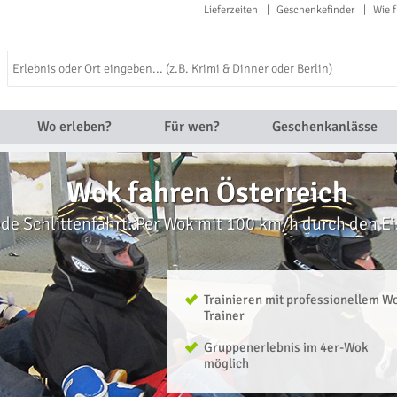
Lieferzeiten
Geschenkefinder
Wie f
Wo erleben?
Für wen?
Geschenkanlässe
Wok fahren Österreich
ede Schlittenfahrt: Per Wok mit 100 km/h durch den E
Trainieren mit professionellem W
Trainer
Gruppenerlebnis im 4er-Wok
möglich