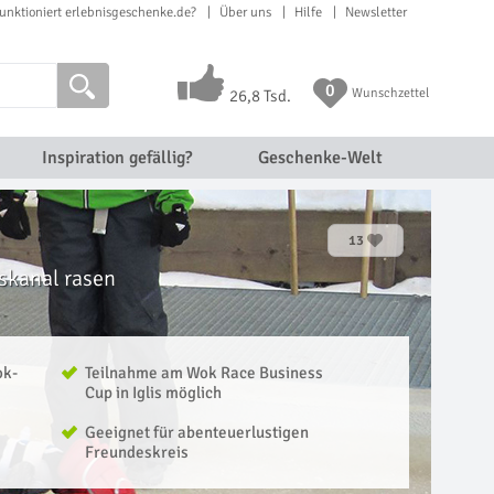
unktioniert erlebnisgeschenke.de?
Über uns
Hilfe
Newsletter
0
Wunschzettel
26,8 Tsd.
Inspiration gefällig?
Geschenke-Welt
13
iskanal rasen
ok-
Teilnahme am Wok Race Business
Cup in Iglis möglich
Geeignet für abenteuerlustigen
Freundeskreis