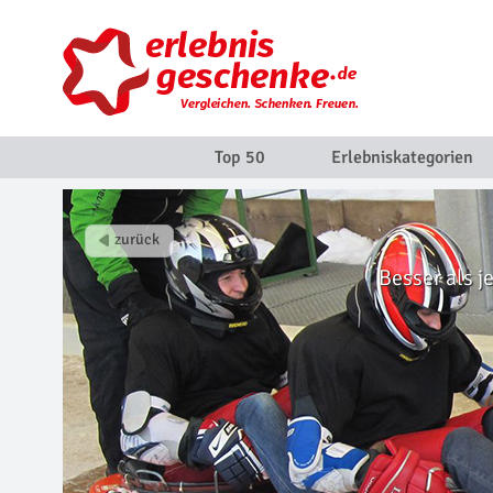
Top 50
Erlebniskategorien
Besser als j