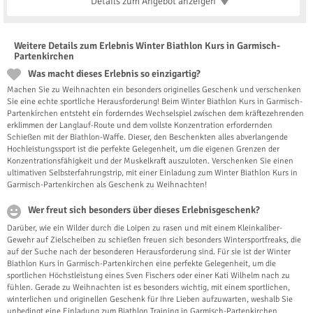
Details zum Angebot
anzeigen
Weitere Details zum Erlebnis Winter Biathlon Kurs in Garmisch-
Partenkirchen
Was macht dieses Erlebnis so einzigartig?
Machen Sie zu Weihnachten ein besonders originelles Geschenk und verschenken
Sie eine echte sportliche Herausforderung! Beim Winter Biathlon Kurs in Garmisch-
Partenkirchen entsteht ein forderndes Wechselspiel zwischen dem kräftezehrenden
erklimmen der Langlauf-Route und dem vollste Konzentration erfordernden
Schießen mit der Biathlon-Waffe. Dieser, den Beschenkten alles abverlangende
Hochleistungssport ist die perfekte Gelegenheit, um die eigenen Grenzen der
Konzentrationsfähigkeit und der Muskelkraft auszuloten. Verschenken Sie einen
ultimativen Selbsterfahrungstrip, mit einer Einladung zum Winter Biathlon Kurs in
Garmisch-Partenkirchen als Geschenk zu Weihnachten!
Wer freut sich besonders über dieses Erlebnisgeschenk?
Darüber, wie ein Wilder durch die Loipen zu rasen und mit einem Kleinkaliber-
Gewehr auf Zielscheiben zu schießen freuen sich besonders Wintersportfreaks, die
auf der Suche nach der besonderen Herausforderung sind. Für sie ist der Winter
Biathlon Kurs in Garmisch-Partenkirchen eine perfekte Gelegenheit, um die
sportlichen Höchstleistung eines Sven Fischers oder einer Kati Wilhelm nach zu
fühlen. Gerade zu Weihnachten ist es besonders wichtig, mit einem sportlichen,
winterlichen und originellen Geschenk für Ihre Lieben aufzuwarten, weshalb Sie
unbedingt eine Einladung zum Biathlon Training in Garmisch-Partenkirchen