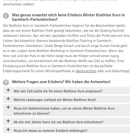
verschenken sollten!
Was genau erwartet mich beim Erlebnis Winter Biathlon Kurs in
Garmisch-Partenkirchen?
Der Biathlon Kurs in Garmisch-Partenkirchen beginnt für die Beschenkten damit,
dass sie von einem Biathlon-Profi gezeigt bekommen, wie sie die Skating-Technik
verbessern können. Nur mit den speziellen Kniffen und Tricks der Profis können Ihre
Lieben das körperlich überaus belastende Biathlon-Training in Garmisch-
Partenkirchen überstehen. Steile Berge hinauf und durch enge Kurven hinab geht
es in den Loipen beim Biathlon Workshop in Garmisch-Partenkirchen. Wenn das
Herz rast und der Puls in die Höhe steigt muss der Körper schnell einen Gang
zurückschalten, um konzentriert mit der Biathlon-Waffe das Ziel zu treffen. Eine
Einladung zum Biathlon Kurs in Garmisch-Partenkirchen ist das perfekte
Erlebnisgeschenk für einen Wintersportfreak zu
Weihnachten
oder zum Geburtstag!
Weitere Fragen zum Erlebnis? Wir haben die Antworten!
Wie viel Zeit sollte ich für einen Biathlon Kurs einplanen?
Welche Leistungen umfasst ein Winter Biathlon Kurs?
Muss ich Vorkenntnisse haben, um an einem Winter Biathlon Kurs
teilnehmen zu können?
Ab wie viel Jahren kann ich am Biathlon Kurs teilnehmen?
Muss ich etwas zu meinem Erlebnis mitbringen?