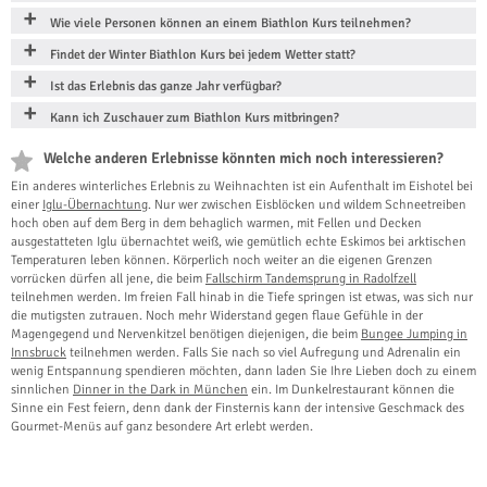
Wie viele Personen können an einem Biathlon Kurs teilnehmen?
Findet der Winter Biathlon Kurs bei jedem Wetter statt?
Ist das Erlebnis das ganze Jahr verfügbar?
Kann ich Zuschauer zum Biathlon Kurs mitbringen?
Welche anderen Erlebnisse könnten mich noch interessieren?
Ein anderes winterliches Erlebnis zu Weihnachten ist ein Aufenthalt im Eishotel bei
einer
Iglu-Übernachtung
. Nur wer zwischen Eisblöcken und wildem Schneetreiben
hoch oben auf dem Berg in dem behaglich warmen, mit Fellen und Decken
ausgestatteten Iglu übernachtet weiß, wie gemütlich echte Eskimos bei arktischen
Temperaturen leben können. Körperlich noch weiter an die eigenen Grenzen
vorrücken dürfen all jene, die beim
Fallschirm Tandemsprung in Radolfzell
teilnehmen werden. Im freien Fall hinab in die Tiefe springen ist etwas, was sich nur
die mutigsten zutrauen. Noch mehr Widerstand gegen flaue Gefühle in der
Magengegend und Nervenkitzel benötigen diejenigen, die beim
Bungee Jumping in
Innsbruck
teilnehmen werden. Falls Sie nach so viel Aufregung und Adrenalin ein
wenig Entspannung spendieren möchten, dann laden Sie Ihre Lieben doch zu einem
sinnlichen
Dinner in the Dark in München
ein. Im Dunkelrestaurant können die
Sinne ein Fest feiern, denn dank der Finsternis kann der intensive Geschmack des
Gourmet-Menüs auf ganz besondere Art erlebt werden.