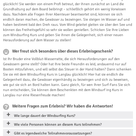
glücklich! Sie werden von einem Profi betreut, der ihnen zunächst an Land die
Grundhaltung auf dem Board beibringt – schließlich gehört ein wenig Vorwissen
dazu. Nachdem alle Fragen Ihrer Abenteuer beantwortet sind, können sie sich
endlich daran machen, die Gewässer zu bezwingen. Sie steigen im Wasser auf und
haben bestimmt bald den Dreh raus. Vom Wind geleitet gleiten sie über den See und
können das Freiheitsgefühl so sehr sie wollen genießen. Schicken Sie Ihre Lieben
zum Windsurfing Kurs und geben Sie ihnen die Gelegenheit, sich einer neuen
Herausforderung auf dem Wasser zu stellen!
Wer freut sich besonders über dieses Erlebnisgeschenk?
Ist Ihr Bruder eine Vollblut-Wasserratte, die sich Herausforderungen auf den
Gewässern gerne stellt? Oder hat Ihre beste Freundin es leid, andauernd nur auf
Booten mitzufahren, und will selbst das Steuer in der Hand halten? Dann schenken
Sie sie mit dem Windsurfing Kurs in Langlau glücklich! Hier hat sie endlich die
Gelegenheit dazu, die Gewässer eigenhändig zu bezwingen und sich zu beweisen,
wie gut sie sich an Bord halten kann. Ganz gleich, für wen Ihrer Surf-Fans Sie sich
nun entscheiden, Sie können dem Beschenkten mit dem Windsurf ing Kurs in
Langlau nur eine Riesenfreude machen!
Weitere Fragen zum Erlebnis? Wir haben die Antworten!
Wie lange dauert der Windsurfing Kurs?
Wie viele Personen können an diesem Kurs teilnehmen?
Gibt es irgendwelche Teilnahmevoraussetzungen?