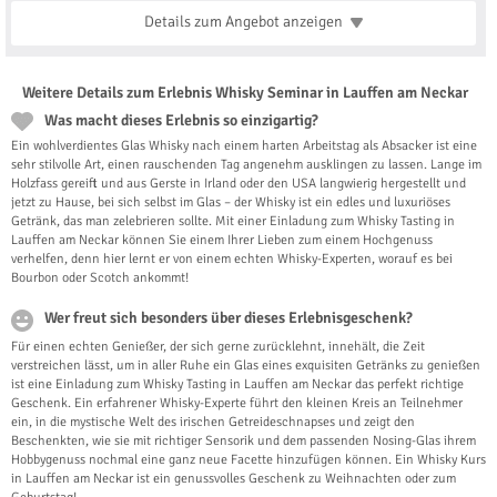
Details zum Angebot
anzeigen
Weitere Details zum Erlebnis Whisky Seminar in Lauffen am Neckar
Was macht dieses Erlebnis so einzigartig?
Ein wohlverdientes Glas Whisky nach einem harten Arbeitstag als Absacker ist eine
sehr stilvolle Art, einen rauschenden Tag angenehm ausklingen zu lassen. Lange im
Holzfass gereift und aus Gerste in Irland oder den USA langwierig hergestellt und
jetzt zu Hause, bei sich selbst im Glas – der Whisky ist ein edles und luxuriöses
Getränk, das man zelebrieren sollte. Mit einer Einladung zum Whisky Tasting in
Lauffen am Neckar können Sie einem Ihrer Lieben zum einem Hochgenuss
verhelfen, denn hier lernt er von einem echten Whisky-Experten, worauf es bei
Bourbon oder Scotch ankommt!
Wer freut sich besonders über dieses Erlebnisgeschenk?
Für einen echten Genießer, der sich gerne zurücklehnt, innehält, die Zeit
verstreichen lässt, um in aller Ruhe ein Glas eines exquisiten Getränks zu genießen
ist eine Einladung zum Whisky Tasting in Lauffen am Neckar das perfekt richtige
Geschenk. Ein erfahrener Whisky-Experte führt den kleinen Kreis an Teilnehmer
ein, in die mystische Welt des irischen Getreideschnapses und zeigt den
Beschenkten, wie sie mit richtiger Sensorik und dem passenden Nosing-Glas ihrem
Hobbygenuss nochmal eine ganz neue Facette hinzufügen können. Ein Whisky Kurs
in Lauffen am Neckar ist ein genussvolles Geschenk zu Weihnachten oder zum