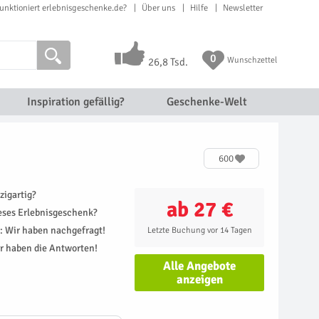
unktioniert erlebnisgeschenke.de?
Über uns
Hilfe
Newsletter
0
Wunschzettel
26,8 Tsd.
Inspiration gefällig?
Geschenke-Welt
600
zigartig?
ab 27 €
ieses Erlebnisgeschenk?
r: Wir haben nachgefragt!
Letzte Buchung vor 14 Tagen
r haben die Antworten!
Alle Angebote
anzeigen