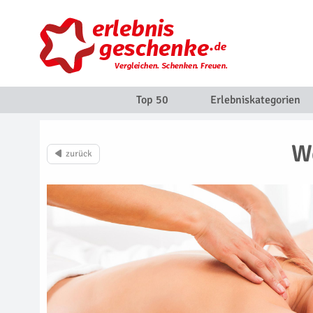
Top 50
Erlebniskategorien
We