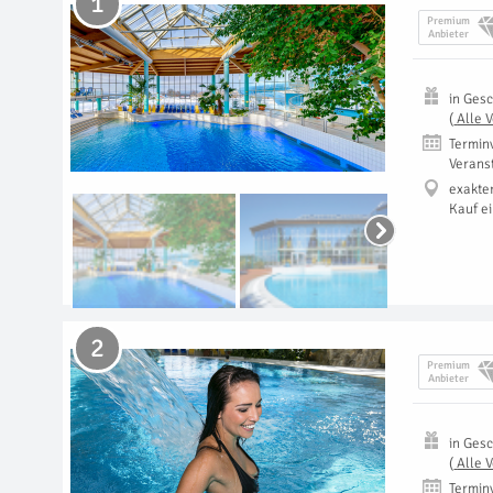
1
Premium
Anbieter
in
Gesc
(
Alle 
Termin
Verans
exakte
Kauf e
2
Premium
Anbieter
in
Gesc
(
Alle 
Termin