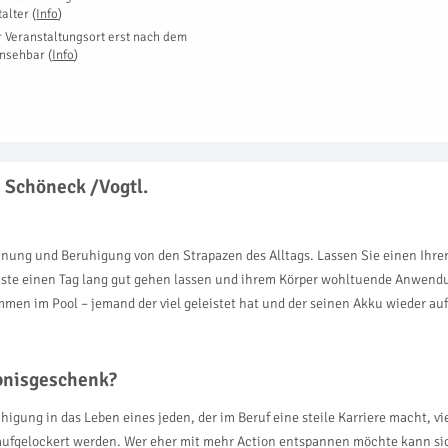
talter
(
Info
)
r Veranstaltungsort erst nach dem
insehbar
(
Info
)
n Schöneck /Vogtl.
nnung und Beruhigung von den Strapazen des Alltags. Lassen Sie einen Ihrer
 Gäste einen Tag lang gut gehen lassen und ihrem Körper wohltuende Anwe
 im Pool – jemand der viel geleistet hat und der seinen Akku wieder aufl
ebnisgeschenk?
gung in das Leben eines jeden, der im Beruf eine steile Karriere macht, vie
 aufgelockert werden. Wer eher mit mehr Action entspannen möchte kann s