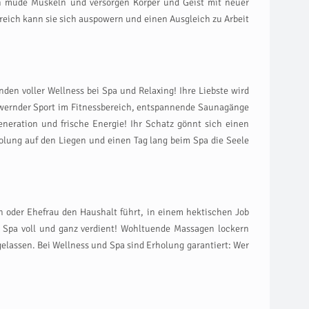
n müde Muskeln und versorgen Körper und Geist mit neuer
ereich kann sie sich auspowern und einen Ausgleich zu Arbeit
den voller Wellness bei Spa und Relaxing! Ihre Liebste wird
ernder Sport im Fitnessbereich, entspannende Saunagänge
eneration und frische Energie! Ihr Schatz gönnt sich einen
lung auf den Liegen und einen Tag lang beim Spa die Seele
n oder Ehefrau den Haushalt führt, in einem hektischen Job
t Spa voll und ganz verdient! Wohltuende Massagen lockern
lassen. Bei Wellness und Spa sind Erholung garantiert: Wer