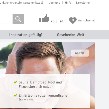
unktioniert erlebnisgeschenke.de?
Über uns
Hilfe
Newsletter
0
Wunschzettel
26,8 Tsd.
Inspiration gefällig?
Geschenke-Welt
600
lösen
Sauna, Dampfbad, Pool und
Fitnessbereich nutzen
Ein Erlebnis voller romantischer
Momente