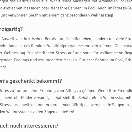
ungen des Berufslebens aus. Wohltuende Massagen mit Aromaölen locker
und exotischen Massagen oder zieht ihre Bahnen im Pool. Auch im Fitness-B
e und verwöhnen Sie ihn mit einem ganz besonderen Wellnesstag!
zigartig?
 Auszeit vom hektischen Berufs- und Familienleben, sondern um viele Stun
eiche Angebot des Rundum-Wohlfühlprogrammes nutzen können. Ob auspow
r Wellnesstag löst sämtlichen Stress auf und sorgt für vollkommene Reg
egenden Peelings und verjüngenden Masken. Ein paar Bahnen im Pool, Erho
ung!
ebnis geschenkt bekommt?
 Gutes zu tun und eine Erholung vom Alltag zu gönnen. Wenn Ihre Freundi
ement die Kinder versorgt, so hat sich Ihr Schatz einen Wellnesstag mi
tress ausschwitzen und im sprudelnden Whirlpool werden alle Sorgen losge
rd den Wellnesstag in vollen Zügen genießen!
uch noch interessieren?