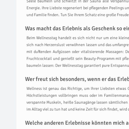
Seele baumeln und schwitzt in der Sauna alle Verspann
Energie. Ihre Liebste regeneriert bei pflegenden Peelings 
und Familie finden. Tun Sie Ihrem Schatz eine große Freud
Was macht das Erlebnis als Geschenk so ein
Beim Wellnesstag handelt es sich nicht nur um eine kleine
sich nach Herzenslust verwöhnen lassen und das umfangr
mit duftenden Aufgüssen oder vitalisierende Massagen: De
Fruchtcocktail und genießt sein Beauty-Programm mit pfl
baumeln lassen: Der Wellnesstag garantiert pure Entspann
Wer freut sich besonders, wenn er das Erl
Wellness ist genau das Richtige, um Ihrer Liebsten etwas
Höchstleistungen vollbringen muss oder im Familienmanag
verspannte Muskeln, heiße Saunagänge lassen sämtlichen S
im Alltag viel zu tun hat und keine Zeit für sich findet, wi
Welche anderen Erlebnisse könnten mich a