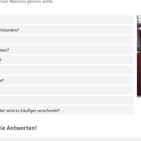
sschen Wellness gönnen sollte.
ntstanden?
oten?
?
he?
oder wird es häufiger verschenkt?
die Antworten!