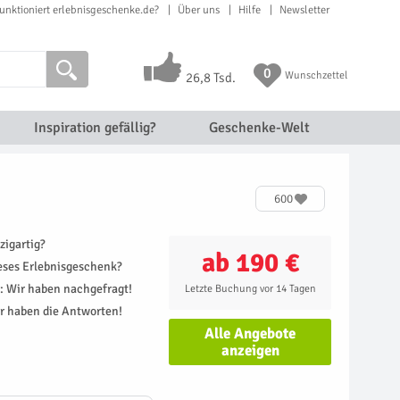
unktioniert erlebnisgeschenke.de?
Über uns
Hilfe
Newsletter
0
Wunschzettel
26,8 Tsd.
Inspiration gefällig?
Geschenke-Welt
600
zigartig?
ab 190 €
ieses Erlebnisgeschenk?
r: Wir haben nachgefragt!
Letzte Buchung vor 14 Tagen
r haben die Antworten!
Alle Angebote
anzeigen