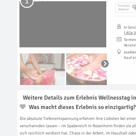
1
Premium
Anbieter
in
Gesc
(
Alle 
Termin
Verans
exakte
Kauf e
Weitere Details zum Erlebnis Wellnesstag 
Was macht dieses Erlebnis so einzigartig?
Die absolute Tiefenentspannung erfahren Ihre Liebsten bei ein
verschwinden lassen – im Spabereich in Rosenheim finden sie al
sich reichlich verdient hat. Chaos in der Arbeit, im Haushalt o