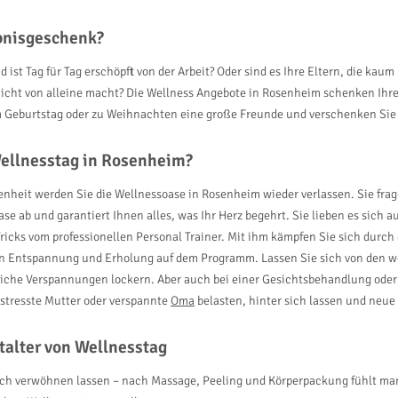
ebnisgeschenk?
 ist Tag für Tag erschöpft von der Arbeit? Oder sind es Ihre Eltern, die kau
icht von alleine macht? Die Wellness Angebote in Rosenheim schenken Ihre
m Geburtstag oder zu Weihnachten eine große Freunde und verschenken Sie
ellnesstag in Rosenheim?
nheit werden Sie die Wellnessoase in Rosenheim wieder verlassen. Sie frag
ase ab und garantiert Ihnen alles, was Ihr Herz begehrt. Sie lieben es si
ricks vom professionellen Personal Trainer. Mit ihm kämpfen Sie sich dur
en Entspannung und Erholung auf dem Programm. Lassen Sie sich von den 
liche Verspannungen lockern. Aber auch bei einer Gesichtsbehandlung ode
estresste Mutter oder verspannte
Oma
belasten, hinter sich lassen und neue
talter von Wellnesstag
ich verwöhnen lassen – nach Massage, Peeling und Körperpackung fühlt man