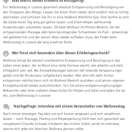
Was macht dieses Erlebnis so einzigartig?
Ein Wellnesstag in Losone garantiert absolute Entspannung und Beruhigung von
den Strapazen des Alltags. Lassen Sie einen Ihrer Lieben doch endlich mal so richtig
abschalten und schicken Sie ihn in eine moderne Wohlfühl-Spa. Dort dürfen es sich
die Gäste einen Tag lang gut gehen lassen und ihrem Körper wohltuende
Anwendungen zukommen lassen. Ob beim Workout im Fitness-Bereich, bei der
entspannenden Massage oder beim beruhigenden Schwimmen im Pool – jemand der
viel geleistet hat und der seinen Akku wieder aufladen muss, der findet beim
Wellnesstag in Losone die lang ersehnte Ruhe.
Wer freut sich besonders über dieses Erlebnisgeschenk?
Wellness bringt die absolut unerlässliche Entspannung und Beruhigung in das
Leben eines jeden, der im Beruf eine steile Karriere macht, viel arbeitet und stets
erfolgreich sein will. Bei Aromaölmassagen können tief sitzende Verspannungen
gelöst und die Muskulatur aufgelockert werden. Wer eher mit mehr Action
entspannen möchte kann sich im Workout-Bereich austoben und seinen eigenen
Energiehaushalt wieder zurechtrücken. Tun Sie einem entspannungshungrigen
Bekannten oder Ihrer Liebsten etwas Gutes für Körper und Geist und laden Sie sie
ein, zum Wellnesstag in Losone!
Nachgefragt: Interview mit einem Veranstalter von Wellnesstag
Nach einem stressigen Tag alles um sich herum vergessen und sich verwöhnen
lassen – nach Massage, Peeling und Körperpackung fühlt man sich garantiert wie
neugeboren! Claudia Schwab, Inhaberin des Institut Soleil, verrät im Interview,
warum sich jeder ein bisschen Wellness gönnen sollte.