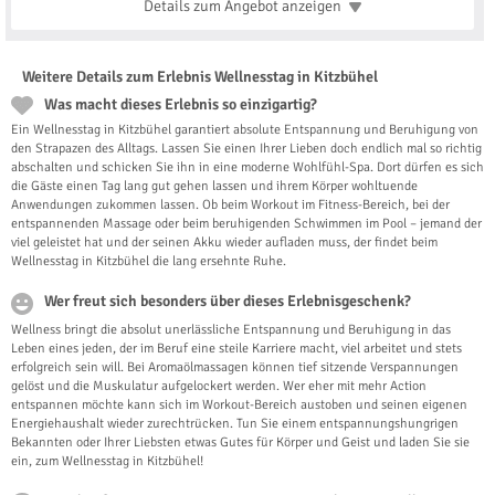
Details zum Angebot
anzeigen
Weitere Details zum Erlebnis Wellnesstag in Kitzbühel
Was macht dieses Erlebnis so einzigartig?
Ein Wellnesstag in Kitzbühel garantiert absolute Entspannung und Beruhigung von
den Strapazen des Alltags. Lassen Sie einen Ihrer Lieben doch endlich mal so richtig
abschalten und schicken Sie ihn in eine moderne Wohlfühl-Spa. Dort dürfen es sich
die Gäste einen Tag lang gut gehen lassen und ihrem Körper wohltuende
Anwendungen zukommen lassen. Ob beim Workout im Fitness-Bereich, bei der
entspannenden Massage oder beim beruhigenden Schwimmen im Pool – jemand der
viel geleistet hat und der seinen Akku wieder aufladen muss, der findet beim
Wellnesstag in Kitzbühel die lang ersehnte Ruhe.
Wer freut sich besonders über dieses Erlebnisgeschenk?
Wellness bringt die absolut unerlässliche Entspannung und Beruhigung in das
Leben eines jeden, der im Beruf eine steile Karriere macht, viel arbeitet und stets
erfolgreich sein will. Bei Aromaölmassagen können tief sitzende Verspannungen
gelöst und die Muskulatur aufgelockert werden. Wer eher mit mehr Action
entspannen möchte kann sich im Workout-Bereich austoben und seinen eigenen
Energiehaushalt wieder zurechtrücken. Tun Sie einem entspannungshungrigen
Bekannten oder Ihrer Liebsten etwas Gutes für Körper und Geist und laden Sie sie
ein, zum Wellnesstag in Kitzbühel!