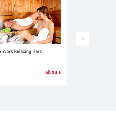
r Work Relaxing Harz
Hot Chocolate Mas
ab 23 €