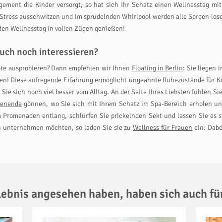
ement die Kinder versorgt, so hat sich Ihr Schatz einen Wellnesstag mi
tress ausschwitzen und im sprudelnden Whirlpool werden alle Sorgen losge
rd den Wellnesstag in vollen Zügen genießen!
uch noch interessieren?
te ausprobieren? Dann empfehlen wir Ihnen
Floating in Berlin
: Sie liegen
n! Diese aufregende Erfahrung ermöglicht ungeahnte Ruhezustände für Kö
ie sich noch viel besser vom Alltag. An der Seite Ihres Liebsten fühlen 
henende
gönnen, wo Sie sich mit Ihrem Schatz im Spa-Bereich erholen un
Promenaden entlang, schlürfen Sie prickelnden Sekt und lassen Sie es si
n unternehmen möchten, so laden Sie sie zu
Wellness für Frauen
ein: Dabe
rlebnis angesehen haben,
haben sich auch fü