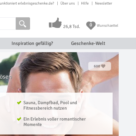
unktioniert erlebnisgeschenke.de?
Über uns
Hilfe
Newsletter
0
Wunschzettel
26,8 Tsd.
Inspiration gefällig?
Geschenke-Welt
600
lösen
Sauna, Dampfbad, Pool und
Fitnessbereich nutzen
Ein Erlebnis voller romantischer
Momente