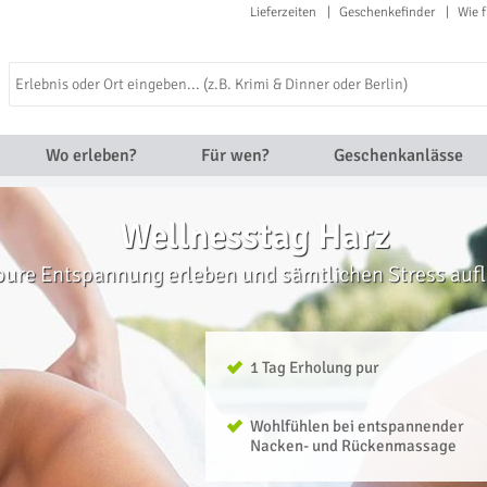
Lieferzeiten
Geschenkefinder
Wie f
Wo erleben?
Für wen?
Geschenkanlässe
Wellnesstag Harz
pure Entspannung erleben und sämtlichen Stress auf
1 Tag Erholung pur
Wohlfühlen bei entspannender
Nacken- und Rückenmassage