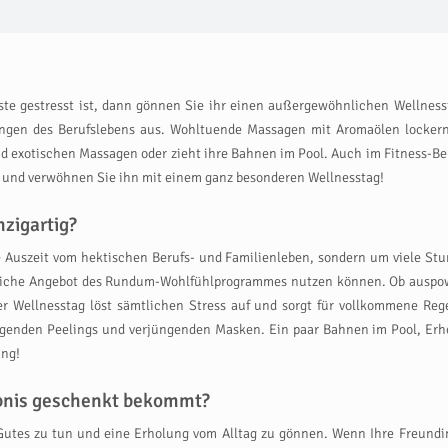
te gestresst ist, dann gönnen Sie ihr einen außergewöhnlichen Wellnessta
ungen des Berufslebens aus. Wohltuende Massagen mit Aromaölen locker
und exotischen Massagen oder zieht ihre Bahnen im Pool. Auch im Fitness-B
e und verwöhnen Sie ihn mit einem ganz besonderen Wellnesstag!
zigartig?
 Auszeit vom hektischen Berufs- und Familienleben, sondern um viele Stun
eiche Angebot des Rundum-Wohlfühlprogrammes nutzen können. Ob auspow
r Wellnesstag löst sämtlichen Stress auf und sorgt für vollkommene Reg
egenden Peelings und verjüngenden Masken. Ein paar Bahnen im Pool, Erho
ung!
ebnis geschenkt bekommt?
 Gutes zu tun und eine Erholung vom Alltag zu gönnen. Wenn Ihre Freundi