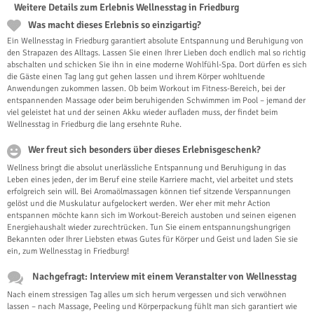
Weitere Details zum Erlebnis Wellnesstag in Friedburg
Was macht dieses Erlebnis so einzigartig?
Ein Wellnesstag in Friedburg garantiert absolute Entspannung und Beruhigung von
den Strapazen des Alltags. Lassen Sie einen Ihrer Lieben doch endlich mal so richtig
abschalten und schicken Sie ihn in eine moderne Wohlfühl-Spa. Dort dürfen es sich
die Gäste einen Tag lang gut gehen lassen und ihrem Körper wohltuende
Anwendungen zukommen lassen. Ob beim Workout im Fitness-Bereich, bei der
entspannenden Massage oder beim beruhigenden Schwimmen im Pool – jemand der
viel geleistet hat und der seinen Akku wieder aufladen muss, der findet beim
Wellnesstag in Friedburg die lang ersehnte Ruhe.
Wer freut sich besonders über dieses Erlebnisgeschenk?
Wellness bringt die absolut unerlässliche Entspannung und Beruhigung in das
Leben eines jeden, der im Beruf eine steile Karriere macht, viel arbeitet und stets
erfolgreich sein will. Bei Aromaölmassagen können tief sitzende Verspannungen
gelöst und die Muskulatur aufgelockert werden. Wer eher mit mehr Action
entspannen möchte kann sich im Workout-Bereich austoben und seinen eigenen
Energiehaushalt wieder zurechtrücken. Tun Sie einem entspannungshungrigen
Bekannten oder Ihrer Liebsten etwas Gutes für Körper und Geist und laden Sie sie
ein, zum Wellnesstag in Friedburg!
Nachgefragt: Interview mit einem Veranstalter von Wellnesstag
Nach einem stressigen Tag alles um sich herum vergessen und sich verwöhnen
lassen – nach Massage, Peeling und Körperpackung fühlt man sich garantiert wie