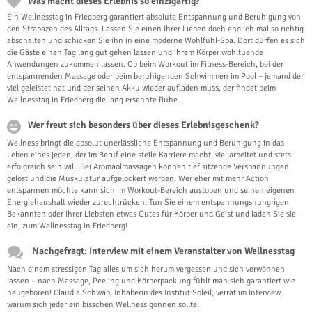
Was macht dieses Erlebnis so einzigartig?
Ein Wellnesstag in Friedberg garantiert absolute Entspannung und Beruhigung von
den Strapazen des Alltags. Lassen Sie einen Ihrer Lieben doch endlich mal so richtig
abschalten und schicken Sie ihn in eine moderne Wohlfühl-Spa. Dort dürfen es sich
die Gäste einen Tag lang gut gehen lassen und ihrem Körper wohltuende
Anwendungen zukommen lassen. Ob beim Workout im Fitness-Bereich, bei der
entspannenden Massage oder beim beruhigenden Schwimmen im Pool – jemand der
viel geleistet hat und der seinen Akku wieder aufladen muss, der findet beim
Wellnesstag in Friedberg die lang ersehnte Ruhe.
Wer freut sich besonders über dieses Erlebnisgeschenk?
Wellness bringt die absolut unerlässliche Entspannung und Beruhigung in das
Leben eines jeden, der im Beruf eine steile Karriere macht, viel arbeitet und stets
erfolgreich sein will. Bei Aromaölmassagen können tief sitzende Verspannungen
gelöst und die Muskulatur aufgelockert werden. Wer eher mit mehr Action
entspannen möchte kann sich im Workout-Bereich austoben und seinen eigenen
Energiehaushalt wieder zurechtrücken. Tun Sie einem entspannungshungrigen
Bekannten oder Ihrer Liebsten etwas Gutes für Körper und Geist und laden Sie sie
ein, zum Wellnesstag in Friedberg!
Nachgefragt: Interview mit einem Veranstalter von Wellnesstag
Nach einem stressigen Tag alles um sich herum vergessen und sich verwöhnen
lassen – nach Massage, Peeling und Körperpackung fühlt man sich garantiert wie
neugeboren! Claudia Schwab, Inhaberin des Institut Soleil, verrät im Interview,
warum sich jeder ein bisschen Wellness gönnen sollte.