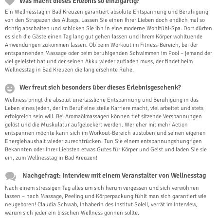
Was macht dieses Erlebnis so einzigartig?
Ein Wellnesstag in Bad Kreuzen garantiert absolute Entspannung und Beruhigung
von den Strapazen des Alltags. Lassen Sie einen Ihrer Lieben doch endlich mal so
richtig abschalten und schicken Sie ihn in eine moderne Wohlfühl-Spa. Dort dürfen
es sich die Gäste einen Tag lang gut gehen lassen und ihrem Körper wohltuende
Anwendungen zukommen lassen. Ob beim Workout im Fitness-Bereich, bei der
entspannenden Massage oder beim beruhigenden Schwimmen im Pool – jemand der
viel geleistet hat und der seinen Akku wieder aufladen muss, der findet beim
Wellnesstag in Bad Kreuzen die lang ersehnte Ruhe.
Wer freut sich besonders über dieses Erlebnisgeschenk?
Wellness bringt die absolut unerlässliche Entspannung und Beruhigung in das
Leben eines jeden, der im Beruf eine steile Karriere macht, viel arbeitet und stets
erfolgreich sein will. Bei Aromaölmassagen können tief sitzende Verspannungen
gelöst und die Muskulatur aufgelockert werden. Wer eher mit mehr Action
entspannen möchte kann sich im Workout-Bereich austoben und seinen eigenen
Energiehaushalt wieder zurechtrücken. Tun Sie einem entspannungshungrigen
Bekannten oder Ihrer Liebsten etwas Gutes für Körper und Geist und laden Sie sie
ein, zum Wellnesstag in Bad Kreuzen!
Nachgefragt: Interview mit einem Veranstalter von Wellnesstag
Nach einem stressigen Tag alles um sich herum vergessen und sich verwöhnen
lassen – nach Massage, Peeling und Körperpackung fühlt man sich garantiert wie
neugeboren! Claudia Schwab, Inhaberin des Institut Soleil, verrät im Interview,
warum sich jeder ein bisschen Wellness gönnen sollte.