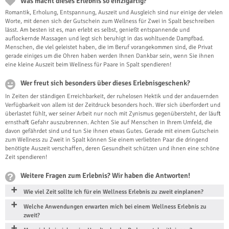
Was macht dieses Erlebnis so einzigartig?
Romantik, Erholung, Entspannung, Auszeit und Ausgleich sind nur einige der vielen
Worte, mit denen sich der Gutschein zum Wellness für Zwei in Spalt beschreiben
lässt. Am besten ist es, man erlebt es selbst, genießt entspannende und
auflockernde Massagen und legt sich beruhigt in das wohltuende Dampfbad.
Menschen, die viel geleistet haben, die im Beruf vorangekommen sind, die Privat
gerade einiges um die Ohren haben werden Ihnen Dankbar sein, wenn Sie ihnen
eine kleine Auszeit beim Wellness für Paare in Spalt spendieren!
Wer freut sich besonders über dieses Erlebnisgeschenk?
In Zeiten der ständigen Erreichbarkeit, der ruhelosen Hektik und der andauernden
Verfügbarkeit von allem ist der Zeitdruck besonders hoch. Wer sich überfordert und
überlastet fühlt, wer seiner Arbeit nur noch mit Zynismus gegenübersteht, der läuft
ernsthaft Gefahr auszubrennen. Achten Sie auf Menschen in Ihrem Umfeld, die
davon gefährdet sind und tun Sie ihnen etwas Gutes. Gerade mit einem Gutschein
zum Wellness zu Zweit in Spalt können Sie einem verliebten Paar die dringend
benötigte Auszeit verschaffen, deren Gesundheit schützen und ihnen eine schöne
Zeit spendieren!
Weitere Fragen zum Erlebnis? Wir haben die Antworten!
Wie viel Zeit sollte ich für ein Wellness Erlebnis zu zweit einplanen?
Welche Anwendungen erwarten mich bei einem Wellness Erlebnis zu
zweit?