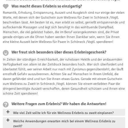
Was macht dieses Erlebnis so einzigartig?
Romantik, Erholung, Entspannung, Auszeit und Ausgleich sind nur einige der vielen
Worte, mit denen sich der Gutschein zum Wellness für Zwei in Schöneck /Vogtl.
beschreiben lässt. Am besten ist es, man erlebt es selbst, genießt entspannende und
auflockernde Massagen und legt sich beruhigt in das wohltuende Dampfbad.
Menschen, die viel geleistet haben, die im Beruf vorangekommen sind, die Privat
gerade einiges um die Ohren haben werden Ihnen Dankbar sein, wenn Sie ihnen
eine kleine Auszeit beim Wellness für Paare in Schöneck /Vogtl. spendieren!
Wer freut sich besonders über dieses Erlebnisgeschenk?
In Zeiten der ständigen Erreichbarkeit, der ruhelosen Hektik und der andauernden
Verfügbarkeit von allem ist der Zeitdruck besonders hoch. Wer sich überfordert und
überlastet fühlt, wer seiner Arbeit nur noch mit Zynismus gegenübersteht, der läuft
ernsthaft Gefahr auszubrennen. Achten Sie auf Menschen in Ihrem Umfeld, die
davon gefährdet sind und tun Sie ihnen etwas Gutes. Gerade mit einem Gutschein
zum Wellness zu Zweit in Schöneck /Vogtl. können Sie einem verliebten Paar die
dringend benötigte Auszeit verschaffen, deren Gesundheit schützen und ihnen eine
schöne Zeit spendieren!
Weitere Fragen zum Erlebnis? Wir haben die Antworten!
Wie viel Zeit sollte ich für ein Wellness Erlebnis zu zweit einplanen?
Welche Anwendungen erwarten mich bei einem Wellness Erlebnis zu
zweit?