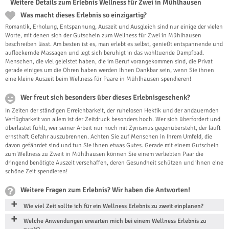
Weitere Details zum Erlebnis Wellness für Zwei in Mühlhausen
Was macht dieses Erlebnis so einzigartig?
Romantik, Erholung, Entspannung, Auszeit und Ausgleich sind nur einige der vielen
Worte, mit denen sich der Gutschein zum Wellness für Zwei in Mühlhausen
beschreiben lässt. Am besten ist es, man erlebt es selbst, genießt entspannende und
auflockernde Massagen und legt sich beruhigt in das wohltuende Dampfbad.
Menschen, die viel geleistet haben, die im Beruf vorangekommen sind, die Privat
gerade einiges um die Ohren haben werden Ihnen Dankbar sein, wenn Sie ihnen
eine kleine Auszeit beim Wellness für Paare in Mühlhausen spendieren!
Wer freut sich besonders über dieses Erlebnisgeschenk?
In Zeiten der ständigen Erreichbarkeit, der ruhelosen Hektik und der andauernden
Verfügbarkeit von allem ist der Zeitdruck besonders hoch. Wer sich überfordert und
überlastet fühlt, wer seiner Arbeit nur noch mit Zynismus gegenübersteht, der läuft
ernsthaft Gefahr auszubrennen. Achten Sie auf Menschen in Ihrem Umfeld, die
davon gefährdet sind und tun Sie ihnen etwas Gutes. Gerade mit einem Gutschein
zum Wellness zu Zweit in Mühlhausen können Sie einem verliebten Paar die
dringend benötigte Auszeit verschaffen, deren Gesundheit schützen und ihnen eine
schöne Zeit spendieren!
Weitere Fragen zum Erlebnis? Wir haben die Antworten!
Wie viel Zeit sollte ich für ein Wellness Erlebnis zu zweit einplanen?
Welche Anwendungen erwarten mich bei einem Wellness Erlebnis zu