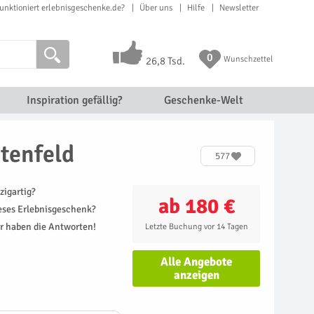
unktioniert erlebnisgeschenke.de?
Über uns
Hilfe
Newsletter
0
Wunschzettel
26,8 Tsd.
Inspiration gefällig?
Geschenke-Welt
stenfeld
577
zigartig?
ab 180 €
ieses Erlebnisgeschenk?
r haben die Antworten!
Letzte Buchung vor 14 Tagen
Alle Angebote
anzeigen