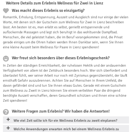
Weitere Details zum Erlebnis Wellness für Zwei in Lienz
Was macht dieses Erlebnis so einzigartig?
Romantik, Erholung, Entspannung, Auszeit und Ausgleich sind nur einige der vielen
Worte, mit denen sich der Gutschein zum Wellness für Zwei in Lienz beschreiben
lässt. Am besten ist es, man erlebt es selbst, genießt entspannende und
auflockernde Massagen und legt sich beruhigt in das wohltuende Dampfbad.
Menschen, die viel geleistet haben, die im Beruf vorangekommen sind, die Privat
gerade einiges um die Ohren haben werden Ihnen Dankbar sein, wenn Sie ihnen
eine kleine Auszeit beim Wellness für Paare in Lienz spendieren!
Wer freut sich besonders über dieses Erlebnisgeschenk?
In Zeiten der ständigen Erreichbarkeit, der ruhelosen Hektik und der andauernden
Verfügbarkeit von allem ist der Zeitdruck besonders hoch. Wer sich überfordert und
überlastet fühlt, wer seiner Arbeit nur noch mit Zynismus gegenübersteht, der läuft
ernsthaft Gefahr auszubrennen. Achten Sie auf Menschen in Ihrem Umfeld, die
davon gefährdet sind und tun Sie ihnen etwas Gutes. Gerade mit einem Gutschein
zum Wellness zu Zweit in Lienz können Sie einem verliebten Paar die dringend
benötigte Auszeit verschaffen, deren Gesundheit schützen und ihnen eine schöne
Zeit spendieren!
Weitere Fragen zum Erlebnis? Wir haben die Antworten!
Wie viel Zeit sollte ich für ein Wellness Erlebnis zu zweit einplanen?
Welche Anwendungen erwarten mich bei einem Wellness Erlebnis zu