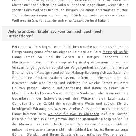
Mutter nur noch selten und wollten Ihr schon lange einmal wieder danke
sagen? Beim Wellness für Frauen können Sie einen entspannten Mutter-
Tochter-Tag verbringen und sich nach Strich und Faden verwöhnen lassen.
Wellness für Sie: Für alle, die sich eine Auszeit verdient haben!
Welche anderen Erlebnisse könnten mich auch noch
interessieren?
Bei einem Wellnesstag soll es nicht bleiben und Sie würden diese herrliche
Entspannung gerne öfter am eigenen Leib spüren. Beim
Massagekurs für
Paare
lernen Sie und Ihr Schatz alle nötigen Handgriffe und
Massagetechniken, um sich gegenseitig richtig verwöhnen zu können.
Verspannungen gehören ab jetzt der Vergangenheit an. Von innen heraus
Strahlen durch Massagen und bei der
Makeup Beratung
sich zusätzlich ein
Strahlen ins Gesicht zaubern lassen. Informieren Sie sich über die
neuesten Looks und Trends und erfahren Sie welche Farben zu Ihrem
Hautton passen. Glamour und Starfeeling sind Ihnen so sicher. Beim
Floating in Berlin
können Sie so richtig die Seele baumeln lassen und Ihre
Gedanken in der Schwerelosigkeit des Wassers freien Lauf lassen.
Genießen Sie ein Gefühl der unendlichen Weite und spüren Sie die
beruhigende Wirkung des Wassers. Alleine Ausspannen muss nicht sein:
Paare kommen beim
Wellness für zwei in München
auf Ihre Kosten.
Kuscheln Sie sich in einem Aromaöl-Bad eng aneinander und genießen Sie
die Massagen zu zweit. Nach diesem Tag werden Sie sich beide so
entspannt wie schon lange nicht mehr fühlen! Ein Tag ist Ihnen zu kurz?
Gönnen Sie sich und Ihrem Schatz ein
romantisches Wochenende in