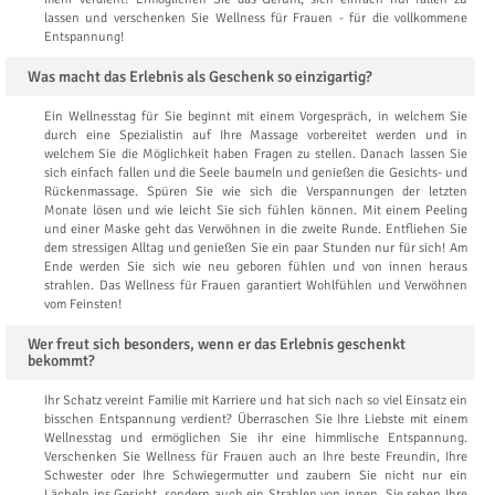
lassen und verschenken Sie Wellness für Frauen - für die vollkommene
Entspannung!
Was macht das Erlebnis als Geschenk so einzigartig?
Ein Wellnesstag für Sie beginnt mit einem Vorgespräch, in welchem Sie
durch eine Spezialistin auf Ihre Massage vorbereitet werden und in
welchem Sie die Möglichkeit haben Fragen zu stellen. Danach lassen Sie
sich einfach fallen und die Seele baumeln und genießen die Gesichts- und
Rückenmassage. Spüren Sie wie sich die Verspannungen der letzten
Monate lösen und wie leicht Sie sich fühlen können. Mit einem Peeling
und einer Maske geht das Verwöhnen in die zweite Runde. Entfliehen Sie
dem stressigen Alltag und genießen Sie ein paar Stunden nur für sich! Am
Ende werden Sie sich wie neu geboren fühlen und von innen heraus
strahlen. Das Wellness für Frauen garantiert Wohlfühlen und Verwöhnen
vom Feinsten!
Wer freut sich besonders, wenn er das Erlebnis geschenkt
bekommt?
Ihr Schatz vereint Familie mit Karriere und hat sich nach so viel Einsatz ein
bisschen Entspannung verdient? Überraschen Sie Ihre Liebste mit einem
Wellnesstag und ermöglichen Sie ihr eine himmlische Entspannung.
Verschenken Sie Wellness für Frauen auch an Ihre beste Freundin, Ihre
Schwester oder Ihre Schwiegermutter und zaubern Sie nicht nur ein
Lächeln ins Gesicht, sondern auch ein Strahlen von innen. Sie sehen Ihre