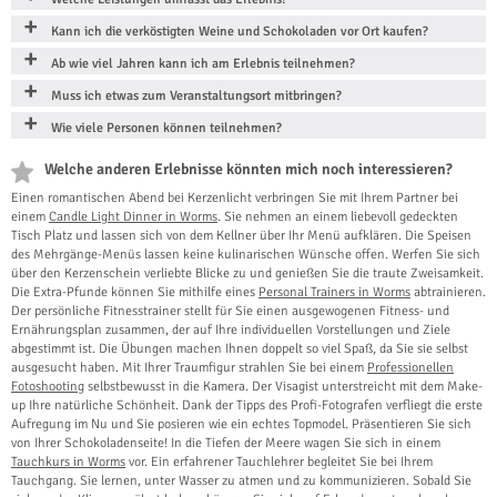
Kann ich die verköstigten Weine und Schokoladen vor Ort kaufen?
Ab wie viel Jahren kann ich am Erlebnis teilnehmen?
Muss ich etwas zum Veranstaltungsort mitbringen?
Wie viele Personen können teilnehmen?
Welche anderen Erlebnisse könnten mich noch interessieren?
Einen romantischen Abend bei Kerzenlicht verbringen Sie mit Ihrem Partner bei
einem
Candle Light Dinner in Worms
. Sie nehmen an einem liebevoll gedeckten
Tisch Platz und lassen sich von dem Kellner über Ihr Menü aufklären. Die Speisen
des Mehrgänge-Menüs lassen keine kulinarischen Wünsche offen. Werfen Sie sich
über den Kerzenschein verliebte Blicke zu und genießen Sie die traute Zweisamkeit.
Die Extra-Pfunde können Sie mithilfe eines
Personal Trainers in Worms
abtrainieren.
Der persönliche Fitnesstrainer stellt für Sie einen ausgewogenen Fitness- und
Ernährungsplan zusammen, der auf Ihre individuellen Vorstellungen und Ziele
abgestimmt ist. Die Übungen machen Ihnen doppelt so viel Spaß, da Sie sie selbst
ausgesucht haben. Mit Ihrer Traumfigur strahlen Sie bei einem
Professionellen
Fotoshooting
selbstbewusst in die Kamera. Der Visagist unterstreicht mit dem Make-
up Ihre natürliche Schönheit. Dank der Tipps des Profi-Fotografen verfliegt die erste
Aufregung im Nu und Sie posieren wie ein echtes Topmodel. Präsentieren Sie sich
von Ihrer Schokoladenseite! In die Tiefen der Meere wagen Sie sich in einem
Tauchkurs in Worms
vor. Ein erfahrener Tauchlehrer begleitet Sie bei Ihrem
Tauchgang. Sie lernen, unter Wasser zu atmen und zu kommunizieren. Sobald Sie