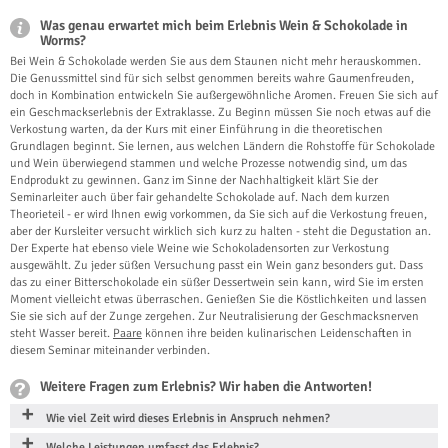
Was genau erwartet mich beim Erlebnis Wein & Schokolade in
Worms?
Bei Wein & Schokolade werden Sie aus dem Staunen nicht mehr herauskommen.
Die Genussmittel sind für sich selbst genommen bereits wahre Gaumenfreuden,
doch in Kombination entwickeln Sie außergewöhnliche Aromen. Freuen Sie sich auf
ein Geschmackserlebnis der Extraklasse. Zu Beginn müssen Sie noch etwas auf die
Verkostung warten, da der Kurs mit einer Einführung in die theoretischen
Grundlagen beginnt. Sie lernen, aus welchen Ländern die Rohstoffe für Schokolade
und Wein überwiegend stammen und welche Prozesse notwendig sind, um das
Endprodukt zu gewinnen. Ganz im Sinne der Nachhaltigkeit klärt Sie der
Seminarleiter auch über fair gehandelte Schokolade auf. Nach dem kurzen
Theorieteil - er wird Ihnen ewig vorkommen, da Sie sich auf die Verkostung freuen,
aber der Kursleiter versucht wirklich sich kurz zu halten - steht die Degustation an.
Der Experte hat ebenso viele Weine wie Schokoladensorten zur Verkostung
ausgewählt. Zu jeder süßen Versuchung passt ein Wein ganz besonders gut. Dass
das zu einer Bitterschokolade ein süßer Dessertwein sein kann, wird Sie im ersten
Moment vielleicht etwas überraschen. Genießen Sie die Köstlichkeiten und lassen
Sie sie sich auf der Zunge zergehen. Zur Neutralisierung der Geschmacksnerven
steht Wasser bereit.
Paare
können ihre beiden kulinarischen Leidenschaften in
diesem Seminar miteinander verbinden.
Weitere Fragen zum Erlebnis? Wir haben die Antworten!
Wie viel Zeit wird dieses Erlebnis in Anspruch nehmen?
Welche Leistungen umfasst das Erlebnis?