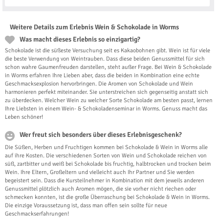
Weitere Details zum Erlebnis Wein & Schokolade in Worms
Was macht dieses Erlebnis so einzigartig?
Schokolade ist die süßeste Versuchung seit es Kakaobohnen gibt. Wein ist für viele
die beste Verwendung von Weintrauben. Dass diese beiden Genussmittel für sich
schon wahre Gaumenfreuden darstellen, steht außer Frage. Bei Wein & Schokolade
in Worms erfahren Ihre Lieben aber, dass die beiden in Kombination eine echte
Geschmacksexplosion hervorbringen. Die Aromen von Schokolade und Wein
harmonieren perfekt miteinander. Sie unterstreichen sich gegenseitig anstatt sich
zu überdecken. Welcher Wein zu welcher Sorte Schokolade am besten passt, lernen
Ihre Liebsten in einem Wein- & Schokoladenseminar in Worms. Genuss macht das
Leben schöner!
Wer freut sich besonders über dieses Erlebnisgeschenk?
Die Süßen, Herben und Fruchtigen kommen bei Schokolade & Wein in Worms alle
auf ihre Kosten. Die verschiedenen Sorten von Wein und Schokolade reichen von
süß, zartbitter und weiß bei Schokolade bis fruchtig, halbtrocken und trocken beim
Wein. Ihre Eltern, Großeltern und vielleicht auch Ihr Partner und Sie werden
begeistert sein. Dass die Kursteilnehmer in Kombination mit dem jeweils anderen
Genussmittel plötzlich auch Aromen mögen, die sie vorher nicht riechen oder
schmecken konnten, ist die große Überraschung bei Schokolade & Wein in Worms.
Die einzige Voraussetzung ist, dass man offen sein sollte für neue
Geschmackserfahrungen!