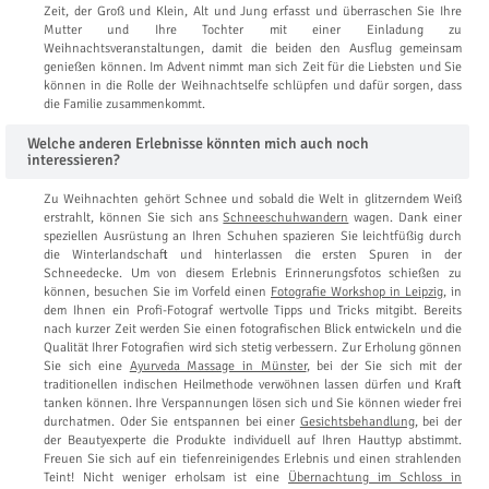
Zeit, der Groß und Klein, Alt und Jung erfasst und überraschen Sie Ihre
Mutter und Ihre Tochter mit einer Einladung zu
Weihnachtsveranstaltungen, damit die beiden den Ausflug gemeinsam
genießen können. Im Advent nimmt man sich Zeit für die Liebsten und Sie
können in die Rolle der Weihnachtselfe schlüpfen und dafür sorgen, dass
die Familie zusammenkommt.
Welche anderen Erlebnisse könnten mich auch noch
interessieren?
Zu Weihnachten gehört Schnee und sobald die Welt in glitzerndem Weiß
erstrahlt, können Sie sich ans
Schneeschuhwandern
wagen. Dank einer
speziellen Ausrüstung an Ihren Schuhen spazieren Sie leichtfüßig durch
die Winterlandschaft und hinterlassen die ersten Spuren in der
Schneedecke. Um von diesem Erlebnis Erinnerungsfotos schießen zu
können, besuchen Sie im Vorfeld einen
Fotografie Workshop in Leipzig
, in
dem Ihnen ein Profi-Fotograf wertvolle Tipps und Tricks mitgibt. Bereits
nach kurzer Zeit werden Sie einen fotografischen Blick entwickeln und die
Qualität Ihrer Fotografien wird sich stetig verbessern. Zur Erholung gönnen
Sie sich eine
Ayurveda Massage in Münster
, bei der Sie sich mit der
traditionellen indischen Heilmethode verwöhnen lassen dürfen und Kraft
tanken können. Ihre Verspannungen lösen sich und Sie können wieder frei
durchatmen. Oder Sie entspannen bei einer
Gesichtsbehandlung
, bei der
der Beautyexperte die Produkte individuell auf Ihren Hauttyp abstimmt.
Freuen Sie sich auf ein tiefenreinigendes Erlebnis und einen strahlenden
Teint! Nicht weniger erholsam ist eine
Übernachtung im Schloss in