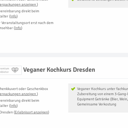
Verpackungen anzeigen
)
vereinbarung direkt beim
talter
(
Info
)
r Veranstaltungsort erst nach dem
insehbar
(
Info
)
Veganer Kochkurs Dresden
remium
nbieter
henkkuvert oder Geschenkbox
Veganer Kochkurs unter fachkun
Verpackungen anzeigen
)
Zubereitung von einem 3-Gang-
Equipment Getränke (Bier, Wein,
vereinbarung direkt beim
Gemeinsame Verkostung
talter
(
Info
)
Dresden
(
Erlebnisort anzeigen
)