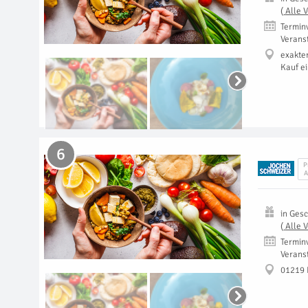
(
Alle 
Termin
Verans
exakte
Kauf e
6
P
A
in
Gesc
(
Alle 
Termin
Verans
01219 