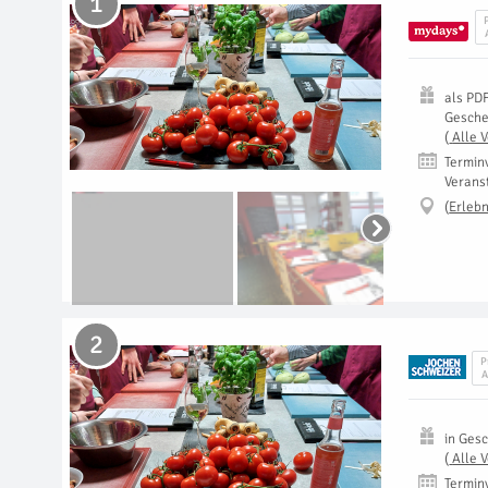
1
als
PD
Gesch
(
Alle 
Termin
Verans
(
Erlebn
2
P
A
in
Gesc
(
Alle 
Termin