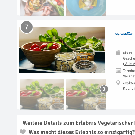
7
als
PD
Gesch
(
Alle 
Termin
Verans
exakte
Kauf e
Weitere Details zum Erlebnis Vegetarischer
Was macht dieses Erlebnis so einzigartig?