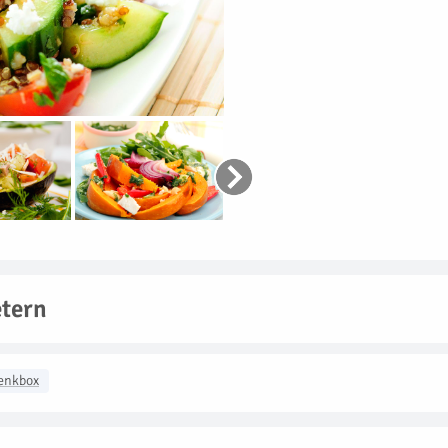
etern
enkbox