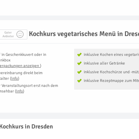
Kochkurs vegetarisches Menü in Dre
Guter
Anbieter
F
in
Geschenkkuvert oder in
inklusive Kochen eines vegetar
enkbox
inklusive aller Getränke
Verpackungen anzeigen
)
inklusive Kochschürze und -müt
vereinbarung direkt beim
talter
(
Info
)
inklusive Rezeptmappe zum Mi
r Veranstaltungsort erst nach dem
insehbar
(
Info
)
 Kochkurs in Dresden