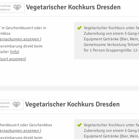
Vegetarischer Kochkurs Dresden
Premium
Anbieter
F
in
Geschenkkuvert oder in
Vegetarischer Kochkurs unter f
enkbox
Zubereitung von einem 3-Gang-
Verpackungen anzeigen
)
Equipment Getränke (Bier, Wein,
Gemeinsame Verkostung Teilneh
vereinbarung direkt beim
für 1 Person Gruppengröße: 12
talter
(
Info
)
isort anzeigen
)
Vegetarischer Kochkurs Dresden
remium
nbieter
henkkuvert oder Geschenkbox
Vegetarischer Kochkurs unter f
Verpackungen anzeigen
)
Zubereitung von einem 3-Gang-
Equipment Getränke (Bier, Wein,
vereinbarung direkt beim