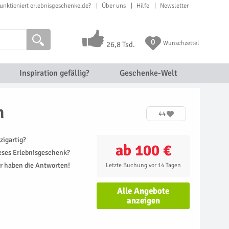
unktioniert erlebnisgeschenke.de?
Über uns
Hilfe
Newsletter
0
Wunschzettel
26,8 Tsd.
Inspiration gefällig?
Geschenke-Welt
n
44
zigartig?
ab 100 €
ieses Erlebnisgeschenk?
r haben die Antworten!
Letzte Buchung vor 14 Tagen
Alle Angebote
anzeigen