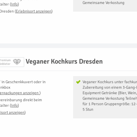
Gemeinsame Verkostung
talter
(
Info
)
Dresden
(
Erlebnisort anzeigen
)
Veganer Kochkurs Dresden
Premium
Anbieter
F
in
Geschenkkuvert oder in
Veganer Kochkurs unter fachkun
enkbox
Zubereitung von einem 3-Gang-
Verpackungen anzeigen
)
Equipment Getränke (Bier, Wein,
Gemeinsame Verkostung Teilneh
vereinbarung direkt beim
für 1 Person Gruppengröße: 12
talter
(
Info
)
5 Stun
isort anzeigen
)