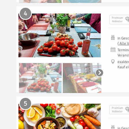
4
Premium
Anbieter
in
Gesc
(
Alle 
Termin
Verans
exakte
Kauf e
5
Premium
Anbieter
in
Gesc