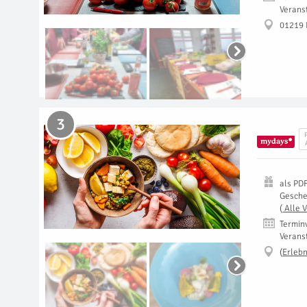
Verans
01219 
3
als
PD
Gesch
(
Alle 
Termin
Verans
(
Erlebn