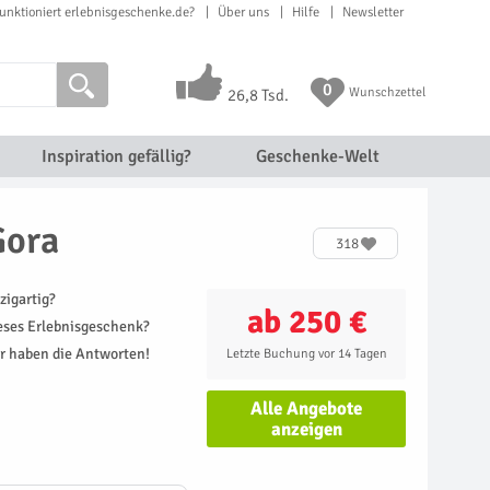
unktioniert erlebnisgeschenke.de?
Über uns
Hilfe
Newsletter
0
Wunschzettel
26,8 Tsd.
Inspiration gefällig?
Geschenke-Welt
Gora
318
zigartig?
ab 250 €
ieses Erlebnisgeschenk?
r haben die Antworten!
Letzte Buchung vor 14 Tagen
Alle Angebote
anzeigen