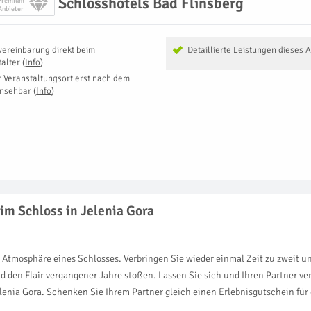
Schlosshotels Bad Flinsberg
Premium
Anbieter
vereinbarung direkt beim
Detaillierte Leistungen dieses 
talter
(
Info
)
r Veranstaltungsort erst nach dem
insehbar
(
Info
)
im Schloss in Jelenia Gora
 Atmosphäre eines Schlosses. Verbringen Sie wieder einmal Zeit zu zweit u
d den Flair vergangener Jahre stoßen. Lassen Sie sich und Ihren Partner v
lenia Gora. Schenken Sie Ihrem Partner gleich einen Erlebnisgutschein für 