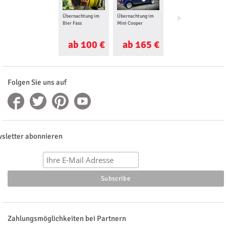
Übernachtung im
Übernachtung im
Iglu Übernachtung
Bier Fass
Mini Cooper
ab 100 €
ab 165 €
ab 27 €
Folgen Sie uns auf
sletter abonnieren
Zahlungsmöglichkeiten bei Partnern