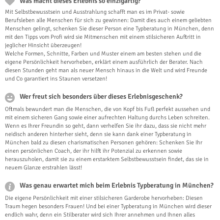
Was macht dieses Erlebnis so einzigartig?
Mit Selbstbewusstsein und Ausstrahlung schafft man es im Privat- sowie
Berufsleben alle Menschen für sich zu gewinnen: Damit dies auch einem geliebten
Menschen gelingt, schenken Sie dieser Person eine Typberatung in München, denn
mit den Tipps vom Profi wird sie Mitmenschen mit einem stilsicheren Auftritt in
jeglicher Hinsicht überzeugen!
Welche Formen, Schnitte, Farben und Muster einem am besten stehen und die
eigene Persönlichkeit hervorheben, erklärt einem ausführlich der Berater. Nach
diesen Stunden geht man als neuer Mensch hinaus in die Welt und wird Freunde
und Co garantiert ins Staunen versetzen!
Wer freut sich besonders über dieses Erlebnisgeschenk?
Oftmals bewundert man die Menschen, die von Kopf bis Fuß perfekt aussehen und
mit einem sicheren Gang sowie einer aufrechten Haltung durchs Leben schreiten.
Wenn es Ihrer Freundin so geht, dann verhelfen Sie ihr dazu, dass sie nicht mehr
neidisch anderen hinterher sieht, denn sie kann dank einer Typberatung in
München bald zu diesen charismatischen Personen gehören: Schenken Sie Ihr
einen persönlichen Coach, der ihr hilft ihr Potenzial zu erkennen sowie
herauszuholen, damit sie zu einem erstarktem Selbstbewusstsein findet, das sie in
neuem Glanze erstrahlen lässt!
Was genau erwartet mich beim Erlebnis Typberatung in München?
Die eigene Persönlichkeit mit einer stilsicheren Garderobe hervorheben: Diesen
Traum hegen besonders Frauen! Und bei einer Typberatung in München wird dieser
endlich wahr, denn ein Stilberater wird sich Ihrer annehmen und Ihnen alles