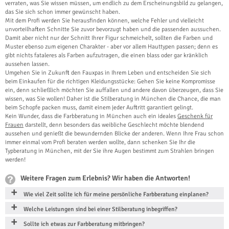
verraten, was Sie wissen müssen, um endlich zu dem Erscheinungsbild zu gelangen,
das Sie sich schon immer gewünscht haben.
Mit dem Profi werden Sie herausfinden können, welche Fehler und vielleicht
unvorteilhaften Schnitte Sie zuvor bevorzugt haben und die passenden aussuchen.
Damit aber nicht nur der Schnitt Ihrer Figur schmeichelt, sollten die Farben und
Muster ebenso zum eigenen Charakter - aber vor allem Hauttypen passen; denn es
gibt nichts fataleres als Farben aufzutragen, die einen blass oder gar kränklich
aussehen lassen.
Umgehen Sie in Zukunft den Fauxpas in Ihrem Leben und entscheiden Sie sich
beim Einkaufen für die richtigen Kleidungsstücke: Gehen Sie keine Kompromisse
ein, denn schließlich möchten Sie auffallen und andere davon überzeugen, dass Sie
wissen, was Sie wollen! Daher ist die Stilberatung in München die Chance, die man
beim Schopfe packen muss, damit einem jeder Auftritt garantiert gelingt.
Kein Wunder, dass die Farbberatung in München auch ein ideales
Geschenk für
Frauen
darstellt, denn besonders das weibliche Geschlecht möchte blendend
aussehen und genießt die bewundernden Blicke der anderen. Wenn Ihre Frau schon
immer einmal vom Profi beraten werden wollte, dann schenken Sie Ihr die
Typberatung in München, mit der Sie ihre Augen bestimmt zum Strahlen bringen
werden!
Weitere Fragen zum Erlebnis? Wir haben die Antworten!
Wie viel Zeit sollte ich für meine persönliche Farbberatung einplanen?
Welche Leistungen sind bei einer Stilberatung inbegriffen?
Sollte ich etwas zur Farbberatung mitbringen?