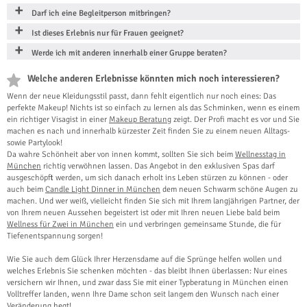
Darf ich eine Begleitperson mitbringen?
Ist dieses Erlebnis nur für Frauen geeignet?
Werde ich mit anderen innerhalb einer Gruppe beraten?
Welche anderen Erlebnisse könnten mich noch interessieren?
Wenn der neue Kleidungsstil passt, dann fehlt eigentlich nur noch eines: Das
perfekte Makeup! Nichts ist so einfach zu lernen als das Schminken, wenn es einem
ein richtiger Visagist in einer
Makeup Beratung
zeigt. Der Profi macht es vor und Sie
machen es nach und innerhalb kürzester Zeit finden Sie zu einem neuen Alltags-
sowie Partylook!
Da wahre Schönheit aber von innen kommt, sollten Sie sich beim
Wellnesstag in
München
richtig verwöhnen lassen. Das Angebot in den exklusiven Spas darf
ausgeschöpft werden, um sich danach erholt ins Leben stürzen zu können - oder
auch beim
Candle Light Dinner in München
dem neuen Schwarm schöne Augen zu
machen. Und wer weiß, vielleicht finden Sie sich mit Ihrem langjährigen Partner, der
von Ihrem neuen Aussehen begeistert ist oder mit Ihren neuen Liebe bald beim
Wellness für Zwei in München
ein und verbringen gemeinsame Stunde, die für
Tiefenentspannung sorgen!
Wie Sie auch dem Glück Ihrer Herzensdame auf die Sprünge helfen wollen und
welches Erlebnis Sie schenken möchten - das bleibt Ihnen überlassen: Nur eines
versichern wir Ihnen, und zwar dass Sie mit einer Typberatung in München einen
Volltreffer landen, wenn Ihre Dame schon seit langem den Wunsch nach einer
Veränderung hegt!