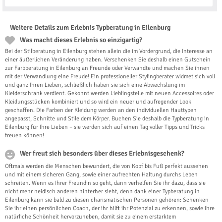
Weitere Details zum Erlebnis Typberatung in Eilenburg
Was macht dieses Erlebnis so einzigartig?
Bei der Stilberatung in Eilenburg stehen allein die im Vordergrund, die Interesse an
einer äußerlichen Veränderung haben. Verschenken Sie deshalb einen Gutschein
zur Farbberatung in Eilenburg an Freunde oder Verwandte und machen Sie ihnen
mit der Verwandlung eine Freude! Ein professioneller Stylingberater widmet sich voll
und ganz Ihren Lieben, schließlich haben sie sich eine Abwechslung im
Kleiderschrank verdient. Gekonnt werden Lieblingsteile mit neuen Accessoires oder
Kleidungsstücken kombiniert und so wird ein neuer und aufregender Look
geschaffen. Die Farben der Kleidung werden an den individuellen Hauttypen
angepasst, Schnitte und Stile dem Körper. Buchen Sie deshalb die Typberatung in
Eilenburg für Ihre Lieben – sie werden sich auf einen Tag voller Tipps und Tricks
freuen können!
Wer freut sich besonders über dieses Erlebnisgeschenk?
Oftmals werden die Menschen bewundert, die von Kopf bis Fuß perfekt aussehen
und mit einem sicheren Gang, sowie einer aufrechten Haltung durchs Leben
schreiten. Wenn es Ihrer Freundin so geht, dann verhelfen Sie ihr dazu, dass sie
nicht mehr neidisch anderen hinterher sieht, denn dank einer Typberatung in
Eilenburg kann sie bald zu diesen charismatischen Personen gehören: Schenken
Sie ihr einen persönlichen Coach, der ihr hilft ihr Potenzial zu erkennen, sowie ihre
natürliche Schönheit hervorzuheben, damit sie zu einem erstarktem