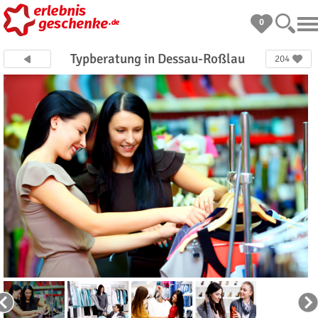
0
Typberatung in Dessau-Roßlau
204