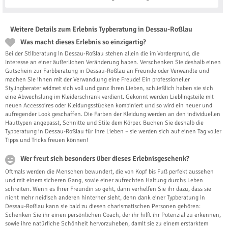
Weitere Details zum Erlebnis Typberatung in Dessau-Roßlau
Was macht dieses Erlebnis so einzigartig?
Bei der Stilberatung in Dessau-Roßlau stehen allein die im Vordergrund, die
Interesse an einer äußerlichen Veränderung haben. Verschenken Sie deshalb einen
Gutschein zur Farbberatung in Dessau-Roßlau an Freunde oder Verwandte und
machen Sie ihnen mit der Verwandlung eine Freude! Ein professioneller
Stylingberater widmet sich voll und ganz Ihren Lieben, schließlich haben sie sich
eine Abwechslung im Kleiderschrank verdient. Gekonnt werden Lieblingsteile mit
neuen Accessoires oder Kleidungsstücken kombiniert und so wird ein neuer und
aufregender Look geschaffen. Die Farben der Kleidung werden an den individuellen
Hauttypen angepasst, Schnitte und Stile dem Körper. Buchen Sie deshalb die
Typberatung in Dessau-Roßlau für Ihre Lieben – sie werden sich auf einen Tag voller
Tipps und Tricks freuen können!
Wer freut sich besonders über dieses Erlebnisgeschenk?
Oftmals werden die Menschen bewundert, die von Kopf bis Fuß perfekt aussehen
und mit einem sicheren Gang, sowie einer aufrechten Haltung durchs Leben
schreiten. Wenn es Ihrer Freundin so geht, dann verhelfen Sie ihr dazu, dass sie
nicht mehr neidisch anderen hinterher sieht, denn dank einer Typberatung in
Dessau-Roßlau kann sie bald zu diesen charismatischen Personen gehören:
Schenken Sie ihr einen persönlichen Coach, der ihr hilft ihr Potenzial zu erkennen,
sowie ihre natürliche Schönheit hervorzuheben, damit sie zu einem erstarktem