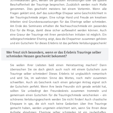
Schmiedearbeit geht, werden die genauen Vorstellungen über die spätere
Beschaffenheit der Trauringe besprochen. Zusätzlich werden noch Maße
genommen. Dies geschieht meistens bei einem Vortermin. Wenn alle
Fragen geklärt sind, darf das zukünftige Ehepaar seine Geschicklichkeit in
der Trauringschmiede zeigen. Eine ruhige Hand und Freude am kreativen
Arbeiten sind Grundvoraussetzungen für das Eheringe selber schmieden.
Am Ende des Seminares erhalten die Nachwuchsschmiede ein passendes
Etui für die Ringe, damit diese sicher aufbewahrt werden können. Auch
eine Gravur der Trauringe mit ihren persönlichen Initialen ist möglich. Ein
selbstgeschmiedeter Ehering zeigt, dass die Ehepartner zusammen gehören
und ein Gutschein für dieses Erlebnis ist das perfekte Verlobungsgeschenk!
Wer freut sich besonders, wenn er das Erlebnis Trauringe selber
schmieden Hessen geschenkt bekommt?
Sie wollen Ihrer Liebsten bald einen Heiratsantrag machen? Dann
überraschen Sie sie doch gleich auch noch mit einem Gutschein zum
Trauringe selber schmieden! Dieses Erlebnis ist unglaublich romantisch
und wird Sie, im wahrsten Sinne des Wortes, noch mehr zusammen
schweißen. Auch als Geschenk nach einen gelungen Antrag eignet sich
der Gutschein perfekt. Wenn Ihre beste Freundin sich gerade verlobt hat,
sollten Sie unbedingt den Freundeskreis zusammen trommeln und
gemeinsam einen Gutschein für die Trauringschmiede verschenken – ein
schöneres Verlobungsgeschenk werden Sie nicht finden! Auch chaotische
Ehepaare in spe, die sich noch keine Gedanken über ihre Trauringe
gemacht haben, werden ungemein erleichtert sein, wenn Sie Ihnen diese
Aufgabe abnehmen: Eheringe selber schmieden ist ein zauberhaftes,