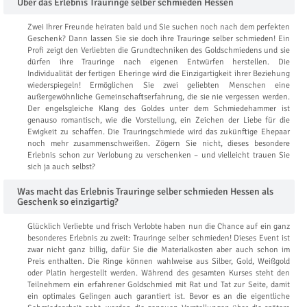
Über das Erlebnis Trauringe selber schmieden Hessen
Zwei Ihrer Freunde heiraten bald und Sie suchen noch nach dem perfekten
Geschenk? Dann lassen Sie sie doch ihre Trauringe selber schmieden! Ein
Profi zeigt den Verliebten die Grundtechniken des Goldschmiedens und sie
dürfen ihre Trauringe nach eigenen Entwürfen herstellen. Die
Individualität der fertigen Eheringe wird die Einzigartigkeit ihrer Beziehung
wiederspiegeln! Ermöglichen Sie zwei geliebten Menschen eine
außergewöhnliche Gemeinschaftserfahrung, die sie nie vergessen werden.
Der engelsgleiche Klang des Goldes unter dem Schmiedehammer ist
genauso romantisch, wie die Vorstellung, ein Zeichen der Liebe für die
Ewigkeit zu schaffen. Die Trauringschmiede wird das zukünftige Ehepaar
noch mehr zusammenschweißen. Zögern Sie nicht, dieses besondere
Erlebnis schon zur Verlobung zu verschenken – und vielleicht trauen Sie
sich ja auch selbst?
Was macht das Erlebnis Trauringe selber schmieden Hessen als
Geschenk so einzigartig?
Glücklich Verliebte und frisch Verlobte haben nun die Chance auf ein ganz
besonderes Erlebnis zu zweit: Trauringe selber schmieden! Dieses Event ist
zwar nicht ganz billig, dafür Sie die Materialkosten aber auch schon im
Preis enthalten. Die Ringe können wahlweise aus Silber, Gold, Weißgold
oder Platin hergestellt werden. Während des gesamten Kurses steht den
Teilnehmern ein erfahrener Goldschmied mit Rat und Tat zur Seite, damit
ein optimales Gelingen auch garantiert ist. Bevor es an die eigentliche