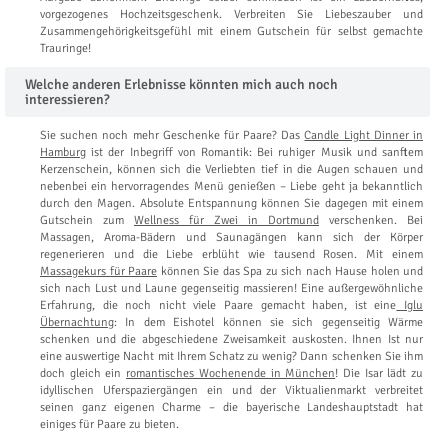
vorgezogenes Hochzeitsgeschenk. Verbreiten Sie Liebeszauber und
Zusammengehörigkeitsgefühl mit einem Gutschein für selbst gemachte
Trauringe!
Welche anderen Erlebnisse könnten mich auch noch
interessieren?
Sie suchen noch mehr Geschenke für Paare? Das
Candle Light Dinner in
Hamburg
ist der Inbegriff von Romantik: Bei ruhiger Musik und sanftem
Kerzenschein, können sich die Verliebten tief in die Augen schauen und
nebenbei ein hervorragendes Menü genießen – Liebe geht ja bekanntlich
durch den Magen. Absolute Entspannung können Sie dagegen mit einem
Gutschein zum
Wellness für Zwei in Dortmund
verschenken. Bei
Massagen, Aroma-Bädern und Saunagängen kann sich der Körper
regenerieren und die Liebe erblüht wie tausend Rosen. Mit einem
Massagekurs für Paare
können Sie das Spa zu sich nach Hause holen und
sich nach Lust und Laune gegenseitig massieren! Eine außergewöhnliche
Erfahrung, die noch nicht viele Paare gemacht haben, ist eine
Iglu
Übernachtung
: In dem Eishotel können sie sich gegenseitig Wärme
schenken und die abgeschiedene Zweisamkeit auskosten. Ihnen Ist nur
eine auswertige Nacht mit Ihrem Schatz zu wenig? Dann schenken Sie ihm
doch gleich ein
romantisches Wochenende in München
! Die Isar lädt zu
idyllischen Uferspaziergängen ein und der Viktualienmarkt verbreitet
seinen ganz eigenen Charme – die bayerische Landeshauptstadt hat
einiges für Paare zu bieten.