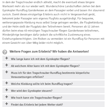
in dem der Tragschrauber endlich abhebt, macht die eventuell etwas längere
Wartezeit mehr als nur wieder wett. Wunderschöne Landschaften ziehen bei dem
Gyrokopter Rundflug Ganderkesee an dem Passagier vorbei und lassen ihn staunend
zurück. Damit dieses einzigartige Erlebnis auch nicht in Vergessenheit gerät,
bekommt jeder Passagier sein eigenes Flugfoto ausgehändigt. Für bequeme,
wetterangepasste Kleidung muss selbst Sorge getragen werden, die Flugbekleidung
und der Helm stellt der Flugplatz den Teilnehmern bereit. Personen ab 12 Jahren
dürfen beim etwa 45-minütigen Tragschrauber fliegen Ganderkesee teilnehmen,
Minderjährige benötigen dafür jedoch die schriftliche Zustimmung eines
Erziehungsberechtigten. Um Risiken zu vermeiden ist ein Rundflug für Personen mit
einem Gewicht von über 98kg leider nicht möglich.
Weitere Fragen zum Erlebnis? Wir haben die Antworten!
Wie lange kann ich mit dem Gyrokopter fliegen?
Ab welchem Alter kann ich mit dem Gyrokopter fliegen?
Muss ich für den Tragschrauber Rundflug bestimmte körperliche
Voraussetzungen erfüllen?
Welche Kleidung sollte ich beim Rundflug tragen?
Wer wird den Gyrokopter steuern?
Wie hoch kann ein Tragschrauber fliegen?
Findet das Erlebnis bei jedem Wetter statt?