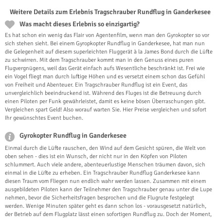
Weitere Details zum Erlebnis Tragschrauber Rundflug in Ganderkesee
Was macht dieses Erlebnis so einzigartig?
Es hat schon ein wenig das Flair von Agentenfilm, wenn man den Gyrokopter so vor
sich stehen sieht. Bei einem Gyropkopter Rundflug in Ganderkesee, hat man nun
die Gelegenheit auf diesem superleichten Fluggerät à la James Bond durch die Lüfte
zu schwirren. Mit dem Tragschrauber kommt man in den Genuss eines puren
Flugvergnügens, weil das Gerät einfach aufs Wesentliche beschränkt ist. Frei wie
ein Vogel fliegt man durch luftige Höhen und es versetzt einem schon das Gefühl
von Freiheit und Abenteuer. Ein Tragschrauber Rundflug ist ein Event, das
unvergleichlich beeindruckend ist. Während des Fluges ist die Betreuung durch
einen Piloten per Funk gewährleistet, damit es keine bösen Überraschungen gibt.
Vergleichen spart Geld! Also worauf warten Sie. Hier Preise vergleichen und sofort
Ihr gewünschtes Event buchen.
Gyrokopter Rundflug in Ganderkesee
Einmal durch die Lüfte rauschen, den Wind auf dem Gesicht spüren, die Welt von
oben sehen - dies ist ein Wunsch, der nicht nur in den Köpfen von Piloten
schlummert. Auch viele andere, abenteuerlustige Menschen träumen davon, sich
einmal in die Lüfte zu erheben. Ein Tragschrauber Rundflug Ganderkesee kann
diesen Traum vom Fliegen nun endlich wahr werden lassen. Zusammen mit einem
ausgebildeten Piloten kann der Teilnehmer den Tragschrauber genau unter die Lupe
nehmen, bevor die Sicherheitsfragen besprochen und die Flugrute festgelegt
werden. Wenige Minuten später geht es dann schon los - vorausgesetzt natürlich,
der Betrieb auf dem Flugplatz lässt einen sofortigen Rundflug zu. Doch der Moment,