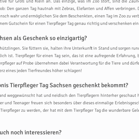
native für Groß und Klein an. Das einzige, was im Zoo stört, sind die Z
mjob: Den ganzen Tag hautnah mit Zebras, Elefanten und Affen verbringen. 
unsch wahr und ermöglichen Sie dem Beschenkten, einen Tag im Zoo zu verb
nem Gutschein für einen Tierpfleger Tag genau richtig und verschenken ein 
hsen als Geschenk so einzigartig?
ützlingen. Sie füttern sie, halten ihre Unterkunft in Stand und sorgen ru
h ist. Tierpfleger für einen Tag sein, das ist eine aufregende Erfahrung, 
ierpfleger auf Probe übernehmen dabei Verantwortung für die Tiere und dürfe
erz eines jeden Tierfreundes höher schlagen!
ebnis Tierpfleger Tag Sachsen geschenkt bekommt?
nd weggewünscht hat und neidisch den Tierpflegern hinterher geschaut hat
nder und Teenager freuen sich besonders über dieses einmalige Erlebnisges
, Tierpfleger zu werden, der hat mit dem Tierpfleger Tag die wunderbare Ge
uch noch interessieren?