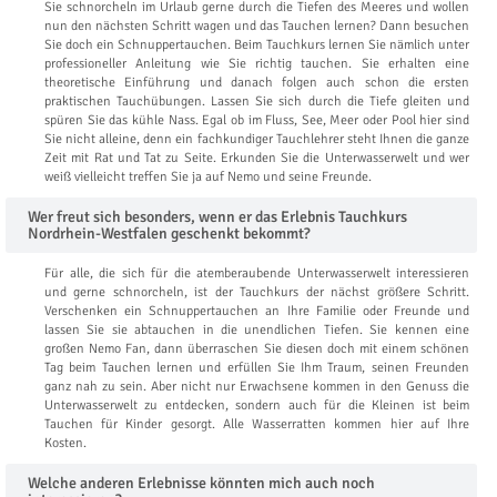
Sie schnorcheln im Urlaub gerne durch die Tiefen des Meeres und wollen
nun den nächsten Schritt wagen und das Tauchen lernen? Dann besuchen
Sie doch ein Schnuppertauchen. Beim Tauchkurs lernen Sie nämlich unter
professioneller Anleitung wie Sie richtig tauchen. Sie erhalten eine
theoretische Einführung und danach folgen auch schon die ersten
praktischen Tauchübungen. Lassen Sie sich durch die Tiefe gleiten und
spüren Sie das kühle Nass. Egal ob im Fluss, See, Meer oder Pool hier sind
Sie nicht alleine, denn ein fachkundiger Tauchlehrer steht Ihnen die ganze
Zeit mit Rat und Tat zu Seite. Erkunden Sie die Unterwasserwelt und wer
weiß vielleicht treffen Sie ja auf Nemo und seine Freunde.
Wer freut sich besonders, wenn er das Erlebnis Tauchkurs
Nordrhein-Westfalen geschenkt bekommt?
Für alle, die sich für die atemberaubende Unterwasserwelt interessieren
und gerne schnorcheln, ist der Tauchkurs der nächst größere Schritt.
Verschenken ein Schnuppertauchen an Ihre Familie oder Freunde und
lassen Sie sie abtauchen in die unendlichen Tiefen. Sie kennen eine
großen Nemo Fan, dann überraschen Sie diesen doch mit einem schönen
Tag beim Tauchen lernen und erfüllen Sie Ihm Traum, seinen Freunden
ganz nah zu sein. Aber nicht nur Erwachsene kommen in den Genuss die
Unterwasserwelt zu entdecken, sondern auch für die Kleinen ist beim
Tauchen für Kinder gesorgt. Alle Wasserratten kommen hier auf Ihre
Kosten.
Welche anderen Erlebnisse könnten mich auch noch