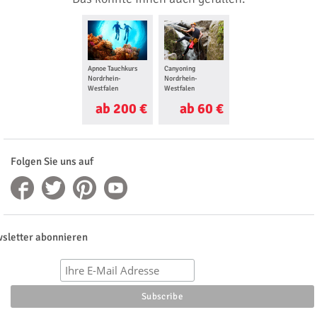
Apnoe Tauchkurs
Canyoning
Kajak Kurs
Nordrhein-
Nordrhein-
Nordrhein-
Westfalen
Westfalen
Westfalen
ab 200 €
ab 60 €
ab 30 €
Folgen Sie uns auf
sletter abonnieren