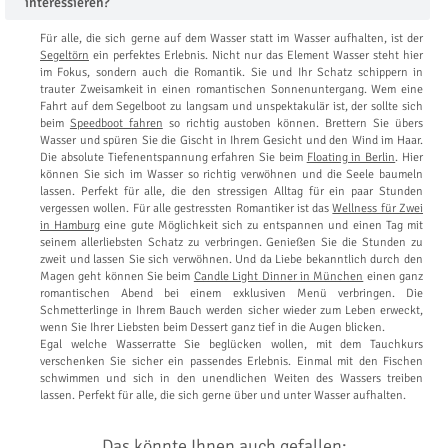
interessieren?
Für alle, die sich gerne auf dem Wasser statt im Wasser aufhalten, ist der
Segeltörn
ein perfektes Erlebnis. Nicht nur das Element Wasser steht hier
im Fokus, sondern auch die Romantik. Sie und Ihr Schatz schippern in
trauter Zweisamkeit in einen romantischen Sonnenuntergang. Wem eine
Fahrt auf dem Segelboot zu langsam und unspektakulär ist, der sollte sich
beim
Speedboot fahren
so richtig austoben können. Brettern Sie übers
Wasser und spüren Sie die Gischt in Ihrem Gesicht und den Wind im Haar.
Die absolute Tiefenentspannung erfahren Sie beim
Floating in Berlin
. Hier
können Sie sich im Wasser so richtig verwöhnen und die Seele baumeln
lassen. Perfekt für alle, die den stressigen Alltag für ein paar Stunden
vergessen wollen. Für alle gestressten Romantiker ist das
Wellness für Zwei
in Hamburg
eine gute Möglichkeit sich zu entspannen und einen Tag mit
seinem allerliebsten Schatz zu verbringen. Genießen Sie die Stunden zu
zweit und lassen Sie sich verwöhnen. Und da Liebe bekanntlich durch den
Magen geht können Sie beim
Candle Light Dinner in München
einen ganz
romantischen Abend bei einem exklusiven Menü verbringen. Die
Schmetterlinge in Ihrem Bauch werden sicher wieder zum Leben erweckt,
wenn Sie Ihrer Liebsten beim Dessert ganz tief in die Augen blicken.
Egal welche Wasserratte Sie beglücken wollen, mit dem Tauchkurs
verschenken Sie sicher ein passendes Erlebnis. Einmal mit den Fischen
schwimmen und sich in den unendlichen Weiten des Wassers treiben
lassen. Perfekt für alle, die sich gerne über und unter Wasser aufhalten.
Das könnte Ihnen auch gefallen: