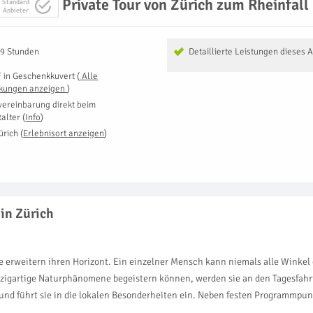
Private Tour von Zürich zum Rheinfal
Standard
Anbieter
 9 Stunden
Detaillierte Leistungen dieses 
F
in
Geschenkkuvert
(
Alle
kungen anzeigen
)
vereinbarung direkt beim
talter
(
Info
)
ürich
(
Erlebnisort anzeigen
)
in Zürich
e erweitern ihren Horizont. Ein einzelner Mensch kann niemals alle Winkel 
nzigartige Naturphänomene begeistern können, werden sie an den Tagesfahrt
 und führt sie in die lokalen Besonderheiten ein. Neben festen Programmpu