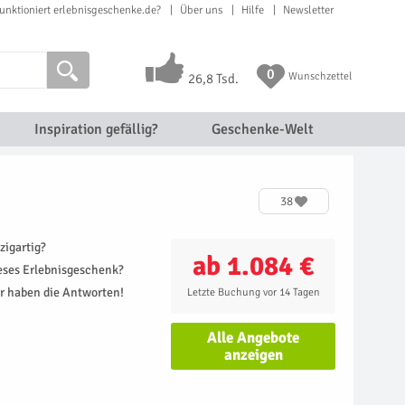
unktioniert erlebnisgeschenke.de?
Über uns
Hilfe
Newsletter
0
Wunschzettel
26,8 Tsd.
Inspiration gefällig?
Geschenke-Welt
38
zigartig?
ab 1.084 €
ieses Erlebnisgeschenk?
r haben die Antworten!
Letzte Buchung vor 14 Tagen
Alle Angebote
anzeigen