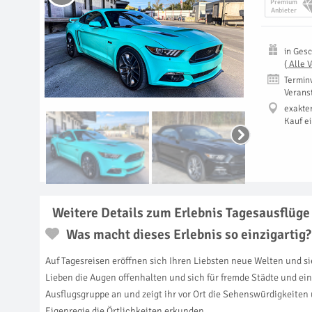
Premium
Anbieter
in
Gesc
(
Alle 
Termin
Verans
exakte
Kauf e
Weitere Details zum Erlebnis Tagesausflüge 
Was macht dieses Erlebnis so einzigartig?
Auf Tagesreisen eröffnen sich Ihren Liebsten neue Welten und si
Lieben die Augen offenhalten und sich für fremde Städte und ei
Ausflugsgruppe an und zeigt ihr vor Ort die Sehenswürdigkeiten
Eigenregie die Örtlichkeiten erkunden.