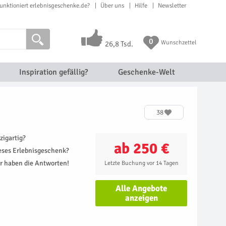
unktioniert erlebnisgeschenke.de?
Über uns
Hilfe
Newsletter
0
Wunschzettel
26,8 Tsd.
Inspiration gefällig?
Geschenke-Welt
38
zigartig?
ab 250 €
ieses Erlebnisgeschenk?
r haben die Antworten!
Letzte Buchung vor 14 Tagen
Alle Angebote
anzeigen