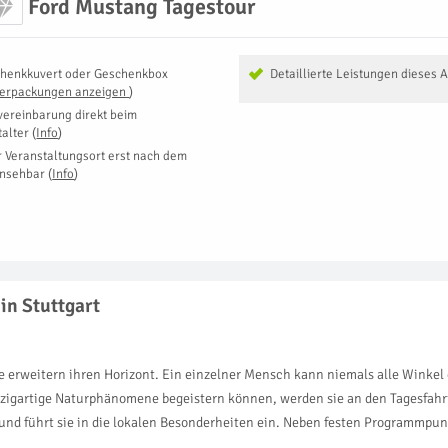
Ford Mustang Tagestour
henkkuvert oder Geschenkbox
Detaillierte Leistungen dieses 
Verpackungen anzeigen
)
vereinbarung direkt beim
talter
(
Info
)
r Veranstaltungsort erst nach dem
insehbar
(
Info
)
in Stuttgart
e erweitern ihren Horizont. Ein einzelner Mensch kann niemals alle Winkel 
nzigartige Naturphänomene begeistern können, werden sie an den Tagesfahrt
 und führt sie in die lokalen Besonderheiten ein. Neben festen Programmpu