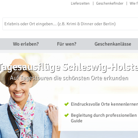
Lieferzeiten
Geschenkefinder
Wie f
Wo erleben?
Für wen?
Geschenkanlässe
Tagesausflüge Schleswig-Holste
Auf Tagestouren die schönsten Orte erkunden
Eindrucksvolle Orte kennenlerne
Begleitung durch professionellen
Guide