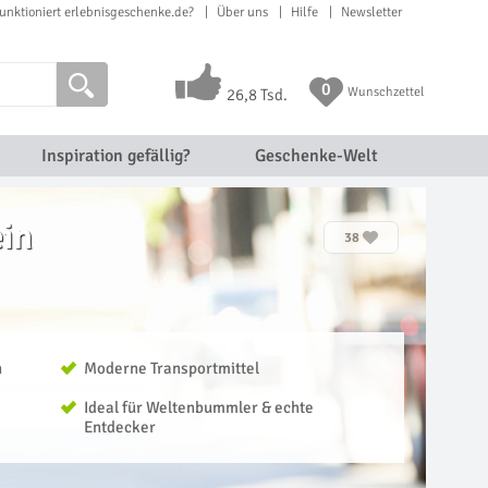
unktioniert erlebnisgeschenke.de?
Über uns
Hilfe
Newsletter
0
Wunschzettel
26,8 Tsd.
Inspiration gefällig?
Geschenke-Welt
in
38
n
Moderne Transportmittel
Ideal für Weltenbummler & echte
Entdecker