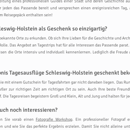
eitung eines professionellen Guides einer Stadt und deren Geschichte 
ür jeden das Passende bereit und versprechen einen ereignisreichen Tag
m Reisegepäck enthalten sein!
eswig-Holstein als Geschenk so einzigartig?
bekannte Orte zu erkunden. Ob sich Ihre Lieben für die Geschichte und Archi
 Rolle. Das Angebot an Tagestrips hat für alle Interessen das Passende pa
eisen die Orte intensiv und individuell kennenlernen. Lediglich die Freu
lebnis Tagesausflüge Schleswig-Holstein geschenkt b
ie mit einem Gutschein für Tagesfahrten gar nicht daneben liegen. Das Run
er zur richtigen Zeit am richtigen Ort zu sein. Auch Ihre beste Freund
f. Die Tagesreisen begeistern Groß und Klein, Alt und Jung und halten für
uch noch interessieren?
en Sie vorab einen
Fotografie Workshop
. Ein professioneller Fotograf 
en und wie Sie das perfekte Ergebnis erzielen. Damit Sie nicht alleine u