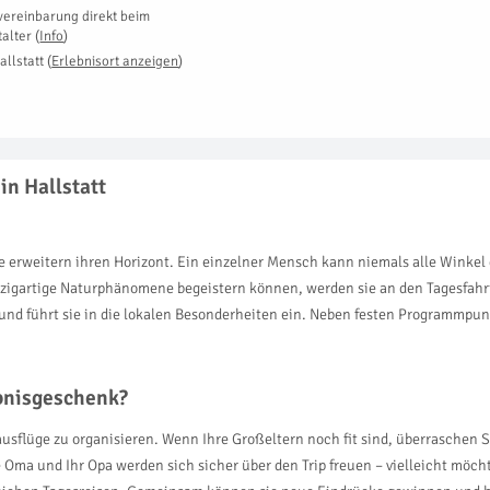
vereinbarung direkt beim
talter
(
Info
)
allstatt
(
Erlebnisort anzeigen
)
in Hallstatt
e erweitern ihren Horizont. Ein einzelner Mensch kann niemals alle Winkel 
nzigartige Naturphänomene begeistern können, werden sie an den Tagesfahrt
 und führt sie in die lokalen Besonderheiten ein. Neben festen Programmpu
ebnisgeschenk?
usflüge zu organisieren. Wenn Ihre Großeltern noch fit sind, überraschen Si
 Oma und Ihr Opa werden sich sicher über den Trip freuen – vielleicht möcht