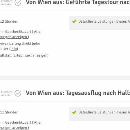
Von Wien aus: Geführte Tagestour nac
Standard
Anbieter
 12 Stunden
Detaillierte Leistungen dieses 
F
in
Geschenkkuvert
(
Alle
kungen anzeigen
)
vereinbarung direkt beim
talter
(
Info
)
allstatt
(
Erlebnisort anzeigen
)
Von Wien aus: Tagesausflug nach Hall
Standard
Anbieter
 11 Stunden
Detaillierte Leistungen dieses 
F
in
Geschenkkuvert
(
Alle
kungen anzeigen
)