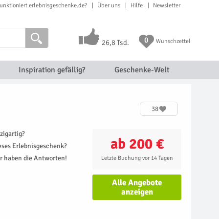
unktioniert erlebnisgeschenke.de?
Über uns
Hilfe
Newsletter
0
Wunschzettel
26,8 Tsd.
Inspiration gefällig?
Geschenke-Welt
38
zigartig?
ab 200 €
ieses Erlebnisgeschenk?
r haben die Antworten!
Letzte Buchung vor 14 Tagen
Alle Angebote
anzeigen