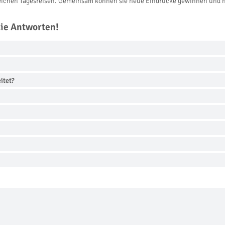
reichen Tagesreisen. Gemeinsam können sie neue Eindrücke gewinnen und h
die Antworten!
itet?