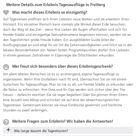
Weitere Details zum Erlebnis Tagesausflüge in Freiberg
Was macht dieses Erlebnis so einzigartig?
Auf Tagesreisen eröffnen sich Ihren Liebsten neue Welten und sie erweitern ihren
Horizont. Ein einzelner Mensch kann niemals alle Winkel dieser Erde besuchen,
doch der Weg ist das Ziel – wenn Ihre Lieben die Augen offenhalten und sich für
fremde Städte und einzigartige Naturphänomene begeistern können, werden sie an
den Tagesfahrten große Freude haben. Ein ausgebildeter Guide leitet die
Ausflugsgruppe an und zeigt ihr vor Ort die Sehenswürdigkeiten und führt sie in die
lokalen Besonderheiten ein. Neben festen Programmpunkten dürfen Ihre Liebsten
in einem gewissen Zeitrahmen in Eigenregie die Örtlichkeiten erkunden.
Wer freut sich besonders über dieses Erlebnisgeschenk?
Vor allem älteren Menschen ist es zu anstrengend, eigene Tagesausflüge zu
organisieren. Wenn Ihre Großeltern noch fit sind, überraschen Sie sie mit einem
Gutschein für Tagesausflüge. Man ist nie zu alt, um fremde Städte zu erkunden oder
die Natur zu erforschen. Ihre Oma und Ihr Opa werden sich sicher über den Trip
freuen – vielleicht möchten Sie sie sogar begleiten! Oder Sie gönnen Ihren Eltern
eine Auszeit vom Alltag und schicken sie auf eine der abwechslungsreichen
Tagesreisen. Gemeinsam können sie neue Eindrücke gewinnen und herrliche
Stunden zu zweit verbringen.
Weitere Fragen zum Erlebnis? Wir haben die Antworten!
Wie lange dauern die Tagestouren?