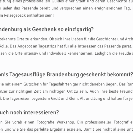
eitung eines professionellen Guides einer Stadt und deren Geschichte 
ür jeden das Passende bereit und versprechen einen ereignisreichen Tag
m Reisegepäck enthalten sein!
denburg als Geschenk so einzigartig?
bekannte Orte zu erkunden. Ob sich Ihre Lieben für die Geschichte und Archi
 Rolle. Das Angebot an Tagestrips hat für alle Interessen das Passende pa
eisen die Orte intensiv und individuell kennenlernen. Lediglich die Freu
lebnis Tagesausflüge Brandenburg geschenkt bekommt?
ie mit einem Gutschein für Tagesfahrten gar nicht daneben liegen. Das Run
er zur richtigen Zeit am richtigen Ort zu sein. Auch Ihre beste Freund
f. Die Tagesreisen begeistern Groß und Klein, Alt und Jung und halten für
uch noch interessieren?
en Sie vorab einen
Fotografie Workshop
. Ein professioneller Fotograf 
en und wie Sie das perfekte Ergebnis erzielen. Damit Sie nicht alleine u