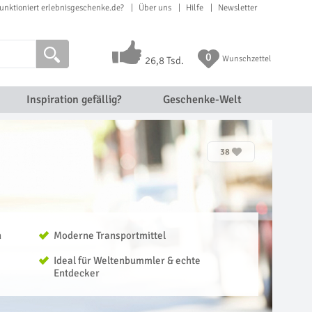
unktioniert erlebnisgeschenke.de?
Über uns
Hilfe
Newsletter
0
Wunschzettel
26,8 Tsd.
Inspiration gefällig?
Geschenke-Welt
38
n
Moderne Transportmittel
Ideal für Weltenbummler & echte
Entdecker