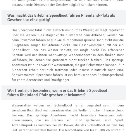
berauschende Dimension der Geschwindigkeit schicken können.
Was macht das Erlebnis Speedboot fahren Rheinland-Pfalz als
Geschenk so einzigartig?
Das Speedboot fährt nicht einfach nur durchs Wasser, es fliegt regelrecht
über die Wellen: Das Magenkribbeln während dem Abheben, werden Sie
beim Powerboot fahren so gut wie durchgehend spüren! Doch nicht nur die
Flugphasen sorgen für Adrenalinkicks: Die Geschwindigkeit, mit der ein
Schnellboot über das Wasser schießt, ist unglaublich! Ein erfahrener
Kapitän wird mit Ihnen wahnwitzige Wendemanöver in dem flinken Boot
vollführen, bei denen Sie garantiert nicht trocken bleiben. Das spritzige
Abenteuer ist nur etwas für Wasserratten, die gut Schwimmen können. Zur
Sicherheit erhält natürlich trotzdem jeder Insasse zusätzlich noch eine
Schwimmweste. Speedboot fahren ist ein berauschendes Erlebnisgeschenk
für echte Abenteurer und Draufgänger
Wer freut sich besonders, wenn er das Erlebnis Speedboot
fahren Rheinland-Pfalz geschenkt bekommt?
Wasserratten werden vom Schnellboot fahren begeistert sein! In dem
wendigen Boot fliegt man geradezu über die Wellen und kein Insasse bleibt
trocken. Das spritzige Abenteuer macht besonders Teenagern oder
Erwachsenen, die im Herzen ein Kind geblieben sind, Spaß.
Adrenalinjunkies kommen bei der Power, die das Schnellboot an den Tag
legt, garantiert auf ihre Kosten: Die Motorstärke von bis zu 800 kW sorgt für