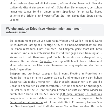
einen wahren Geschwindigkeitsrausch, während das Powerboot über die
spritzende Gischt der Wellen schießt. Schenken Sie jemandem, der schon
immer wie James Bond in einem echten Speedboot fahren wollte dieses
actionreiche Erlebnis und verschaffen Sie ihm damit den Spaß seines
Lebens!
Welche anderen Erlebnisse könnten mich auch noch
interessieren?
Sie können nicht genug von Adrenalin, Wasser und Wellen kriegen? Dann
ist
Wildwasser Rafting
das Richtige für Sie! In einem Schlauchboot treiben
Sie einen reißenden Fluss hinunter und kämpfen gemeinsam mit Ihren
Freunden und einem professionellen Instrukteur gegen die Strömung an –
Wasserspaß und Abenteuer pur! Sollte Ihnen das zu aufregend sein,
können Sie bei einem
Segeltörn
auch gemütlich mit Ihren Lieben und
einem erfahrenen Kapitän in den Sonnenuntergang segeln und die frische
Seeluft genießen.
Entspannung pur bietet dagegen das Erlebnis
Floating in Frankfurt am
Main
: Sie treiben in einem warmen Solebad und können dank dem hohen
Salzgehalt Sie nicht untergehen – alle Muskeln entspannen sich und die
Gedanken schweifen zu weit entfernten Orten und schönen Erinnerungen.
Sie wollen lieber neue Erinnerungen kreieren anstatt die alten wieder zu
durchleben? Dann sollten Sie unbedingt
Bungee Jumping in Innsbruck
ausprobieren - dieses Erlebnis werden Sie garantiert nie vergessen! Auch
Ferrari selber fahren in Kiel
wird Ihnen definitiv in Erinnerung bleiben: Von
der Geschwindigkeit und Kraft des roten Traumflitzer werden Sie noch