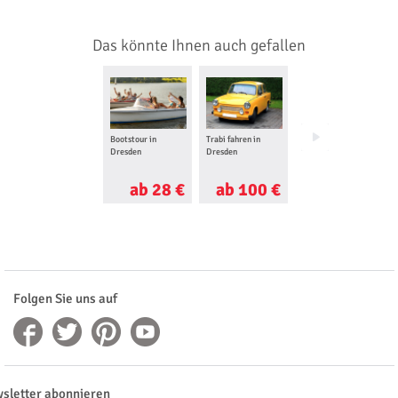
Das könnte Ihnen auch gefallen
Bootstour in
Trabi fahren in
Quad fahren in
Dresden
Dresden
Dresden
ab 28 €
ab 100 €
ab 42 €
Folgen Sie uns auf
sletter abonnieren