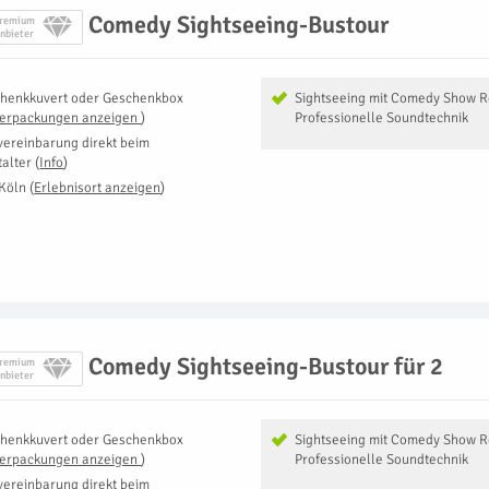
Comedy Sightseeing-Bustour
remium
nbieter
henkkuvert oder Geschenkbox
Sightseeing mit Comedy Show 
Verpackungen anzeigen
)
Professionelle Soundtechnik
vereinbarung direkt beim
talter
(
Info
)
Köln
(
Erlebnisort anzeigen
)
Comedy Sightseeing-Bustour für 2
remium
nbieter
henkkuvert oder Geschenkbox
Sightseeing mit Comedy Show 
Verpackungen anzeigen
)
Professionelle Soundtechnik
vereinbarung direkt beim