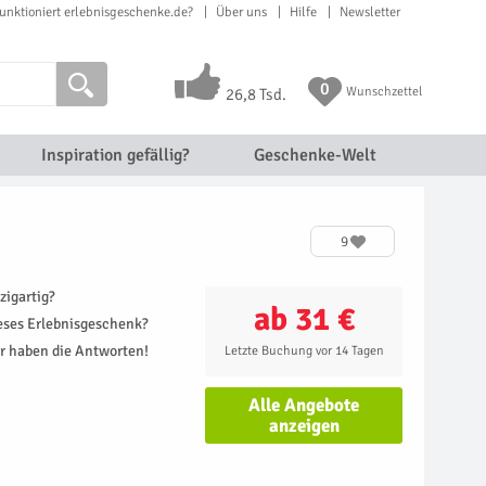
unktioniert erlebnisgeschenke.de?
Über uns
Hilfe
Newsletter
0
Wunschzettel
26,8 Tsd.
Inspiration gefällig?
Geschenke-Welt
9
zigartig?
ab 31 €
ieses Erlebnisgeschenk?
r haben die Antworten!
Letzte Buchung vor 14 Tagen
Alle Angebote
anzeigen