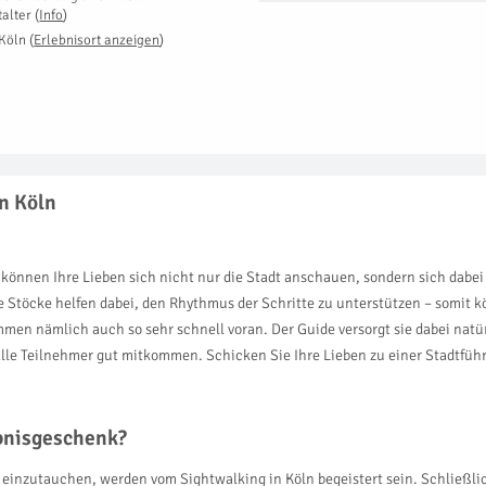
talter
(
Info
)
Köln
(
Erlebnisort anzeigen
)
n Köln
er können Ihre Lieben sich nicht nur die Stadt anschauen, sondern sich dab
e Stöcke helfen dabei, den Rhythmus der Schritte zu unterstützen – somit 
ommen nämlich auch so sehr schnell voran. Der Guide versorgt sie dabei nat
alle Teilnehmer gut mitkommen. Schicken Sie Ihre Lieben zu einer Stadtfüh
ebnisgeschenk?
te einzutauchen, werden vom Sightwalking in Köln begeistert sein. Schließl