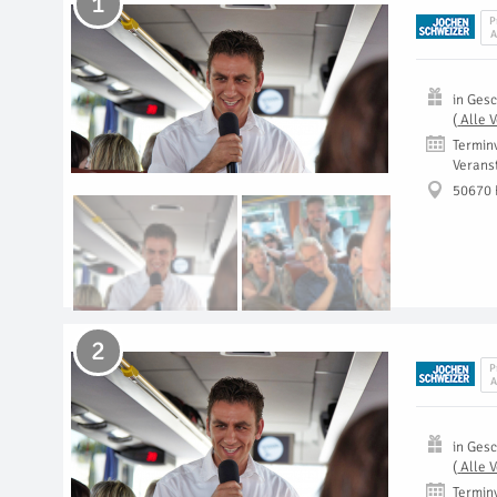
1
P
A
in
Gesc
(
Alle 
Termin
Verans
50670 
2
P
A
in
Gesc
(
Alle 
Termin