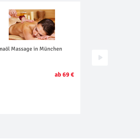
maöl Massage in München
Wellness für Männ
ab 69 €