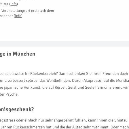
talter
(
Info
)
r Veranstaltungsort erst nach dem
insehbar
(
Info
)
age in München
 beispielsweise im Rückenbereich? Dann schenken Sie Ihren Freunden doch
 und verbessert spürbar das Wohlbefinden. Durch Akupressur auf die Meridi
ne japanische Heilkunst, die auf Körper, Geist und Seele harmonisierend w
der Psyche.
ebnisgeschenk?
lltagsstress oder einfach nur sehr angespannt fühlen, kann ihnen die Shiats
 Jahren Rückenschmerzen hat und die der Alltag sehr mitnimmt. Oder mache