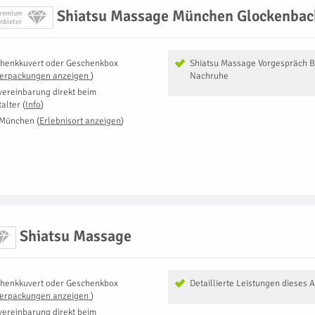
Shiatsu Massage München Glockenbach
remium
nbieter
henkkuvert oder Geschenkbox
Shiatsu Massage Vorgespräch 
Verpackungen anzeigen
)
Nachruhe
vereinbarung direkt beim
talter
(
Info
)
 München
(
Erlebnisort anzeigen
)
Shiatsu Massage
henkkuvert oder Geschenkbox
Detaillierte Leistungen dieses 
Verpackungen anzeigen
)
vereinbarung direkt beim