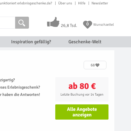
unktioniert erlebnisgeschenke.de?
Über uns
Hilfe
Newsletter
0
Wunschzettel
26,8 Tsd.
Inspiration gefällig?
Geschenke-Welt
68
zigartig?
ab 80 €
ieses Erlebnisgeschenk?
r haben die Antworten!
Letzte Buchung vor 14 Tagen
Alle Angebote
anzeigen