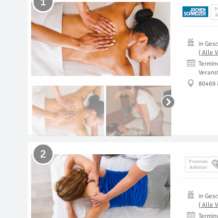
1
P
A
in
Gesc
(
Alle 
Termin
Verans
80469
2
Premium
Anbieter
in
Gesc
(
Alle 
Termin