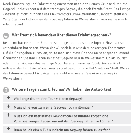
Nach Einweisung und Fahrtraining cruist man mit einer kleinen Gruppe durch die
Gegend und erkundet auf dem trendigen Segway die noch fremde Stadt. Das lustige
Zweirad ist nicht nur dank des Elektromotors umweltfreundlich, sondern stellt ein
Vergnügen der Extraklasse dar - Segway fahren in Weikersheim muss man einfach
erlebt haben!
Wer freut sich besonders über dieses Erlebnisgeschenk?
Bestimmt hat einer Ihrer Freunde schon gestaunt, als er die hippen Flitzer an sich
vorbeifahren hat sehen. Wenn der Wunsch laut wird dem neuartigen Fahrspaßes
auf die Spur gehen zu wollen, sollte man sich diese Chance nicht entgehen lassen!
Überraschen Sie Ihre Lieben mit einer Segway Tour in Weikersheim: Ob als Tourist
oder Einheimischer - das wendige Mobil bereitet garantiert Spaß. Man erfährt
während der Fahrt viel Wissenswertes und besichtigt die Hot Spots der Stadt. Wenn
das Interesse geweckt ist, zögern Sie nicht und mieten Sie einen Segway in
Weikersheim!
Weitere Fragen zum Erlebnis? Wir haben die Antworten!
Wie lange dauert eine Tour mit dem Segway?
Muss ich etwas zu meiner Segway Tour mitbringen?
Muss ich ein bestimmtes Gewicht oder bestimmte körperliche
Voraussetzungen haben, um mit dem Segway fahren zu können?
Brauche ich einen Führerschein um Segway fahren zu dürfen?