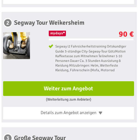
Segway Tour Weikersheim
2
90 €
Segway i2 Fahrsicherheitstraining Ortskundiger
Guide 3-stündige City-Segway-Tour GötzMotion
Kaffeetasse zum Mitnehmen Teilnehmer 1-10
Personen Dauer Ca. 3 Stunden Ausrüstung &
Kleidung Mitzubringen: Helm, Wetterfeste
Kleidung, Führerschein (Mofa, Motorrad
Weiter zum Angebot
(Weiterleitung zum Anbieter)
Details zum Angebot
anzeigen
Große Segway Tour
3