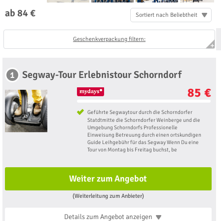
ab 84 €
Sortiert nach Beliebtheit
Geschenkverpackung filtern:
Segway-Tour Erlebnistour Schorndorf
1
85 €
Geführte Segwaytour durch die Schorndorfer
Statdtmitte die Schorndorfer Weinberge und die
Umgebung Schorndorfs Professionelle
Einweisung Betreuung durch einen ortskundigen
Guide Leihgebühr für das Segway Wenn Du eine
Tour von Montag bis Freitag buchst, be
Weiter zum Angebot
(Weiterleitung zum Anbieter)
Details zum Angebot
anzeigen