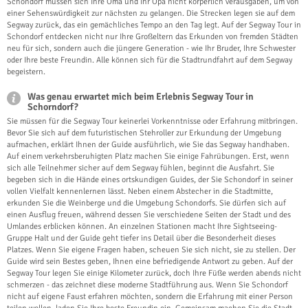
Schondorf müssen sich Ihre Oma und Ihr Opa nicht körperlich verausgaben, um von
einer Sehenswürdigkeit zur nächsten zu gelangen. Die Strecken legen sie auf dem
Segway zurück, das ein gemächliches Tempo an den Tag legt. Auf der Segway Tour in
Schondorf entdecken nicht nur Ihre Großeltern das Erkunden von fremden Städten
neu für sich, sondern auch die jüngere Generation - wie Ihr Bruder, Ihre Schwester
oder Ihre beste Freundin. Alle können sich für die Stadtrundfahrt auf dem Segway
begeistern.
Was genau erwartet mich beim Erlebnis Segway Tour in
Schorndorf?
Sie müssen für die Segway Tour keinerlei Vorkenntnisse oder Erfahrung mitbringen.
Bevor Sie sich auf dem futuristischen Stehroller zur Erkundung der Umgebung
aufmachen, erklärt Ihnen der Guide ausführlich, wie Sie das Segway handhaben.
Auf einem verkehrsberuhigten Platz machen Sie einige Fahrübungen. Erst, wenn
sich alle Teilnehmer sicher auf dem Segway fühlen, beginnt die Ausfahrt. Sie
begeben sich in die Hände eines ortskundigen Guides, der Sie Schondorf in seiner
vollen Vielfalt kennenlernen lässt. Neben einem Abstecher in die Stadtmitte,
erkunden Sie die Weinberge und die Umgebung Schondorfs. Sie dürfen sich auf
einen Ausflug freuen, während dessen Sie verschiedene Seiten der Stadt und des
Umlandes erblicken können. An einzelnen Stationen macht Ihre Sightseeing-
Gruppe Halt und der Guide geht tiefer ins Detail über die Besonderheit dieses
Platzes. Wenn Sie eigene Fragen haben, scheuen Sie sich nicht, sie zu stellen. Der
Guide wird sein Bestes geben, Ihnen eine befriedigende Antwort zu geben. Auf der
Segway Tour legen Sie einige Kilometer zurück, doch Ihre Füße werden abends nicht
schmerzen - das zeichnet diese moderne Stadtführung aus. Wenn Sie Schondorf
nicht auf eigene Faust erfahren möchten, sondern die Erfahrung mit einer Person