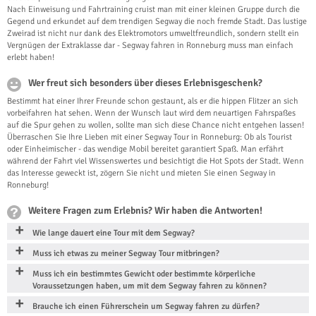
Nach Einweisung und Fahrtraining cruist man mit einer kleinen Gruppe durch die
Gegend und erkundet auf dem trendigen Segway die noch fremde Stadt. Das lustige
Zweirad ist nicht nur dank des Elektromotors umweltfreundlich, sondern stellt ein
Vergnügen der Extraklasse dar - Segway fahren in Ronneburg muss man einfach
erlebt haben!
Wer freut sich besonders über dieses Erlebnisgeschenk?
Bestimmt hat einer Ihrer Freunde schon gestaunt, als er die hippen Flitzer an sich
vorbeifahren hat sehen. Wenn der Wunsch laut wird dem neuartigen Fahrspaßes
auf die Spur gehen zu wollen, sollte man sich diese Chance nicht entgehen lassen!
Überraschen Sie Ihre Lieben mit einer Segway Tour in Ronneburg: Ob als Tourist
oder Einheimischer - das wendige Mobil bereitet garantiert Spaß. Man erfährt
während der Fahrt viel Wissenswertes und besichtigt die Hot Spots der Stadt. Wenn
das Interesse geweckt ist, zögern Sie nicht und mieten Sie einen Segway in
Ronneburg!
Weitere Fragen zum Erlebnis? Wir haben die Antworten!
Wie lange dauert eine Tour mit dem Segway?
Muss ich etwas zu meiner Segway Tour mitbringen?
Muss ich ein bestimmtes Gewicht oder bestimmte körperliche
Voraussetzungen haben, um mit dem Segway fahren zu können?
Brauche ich einen Führerschein um Segway fahren zu dürfen?