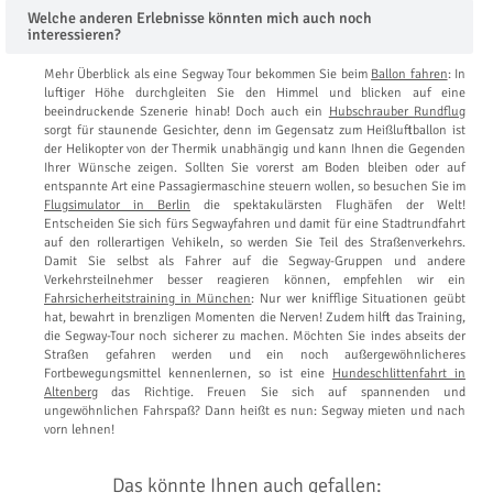
Welche anderen Erlebnisse könnten mich auch noch
interessieren?
Mehr Überblick als eine Segway Tour bekommen Sie beim
Ballon fahren
: In
luftiger Höhe durchgleiten Sie den Himmel und blicken auf eine
beeindruckende Szenerie hinab! Doch auch ein
Hubschrauber Rundflug
sorgt für staunende Gesichter, denn im Gegensatz zum Heißluftballon ist
der Helikopter von der Thermik unabhängig und kann Ihnen die Gegenden
Ihrer Wünsche zeigen. Sollten Sie vorerst am Boden bleiben oder auf
entspannte Art eine Passagiermaschine steuern wollen, so besuchen Sie im
Flugsimulator in Berlin
die spektakulärsten Flughäfen der Welt!
Entscheiden Sie sich fürs Segwayfahren und damit für eine Stadtrundfahrt
auf den rollerartigen Vehikeln, so werden Sie Teil des Straßenverkehrs.
Damit Sie selbst als Fahrer auf die Segway-Gruppen und andere
Verkehrsteilnehmer besser reagieren können, empfehlen wir ein
Fahrsicherheitstraining in München
: Nur wer knifflige Situationen geübt
hat, bewahrt in brenzligen Momenten die Nerven! Zudem hilft das Training,
die Segway-Tour noch sicherer zu machen. Möchten Sie indes abseits der
Straßen gefahren werden und ein noch außergewöhnlicheres
Fortbewegungsmittel kennenlernen, so ist eine
Hundeschlittenfahrt in
Altenberg
das Richtige. Freuen Sie sich auf spannenden und
ungewöhnlichen Fahrspaß? Dann heißt es nun: Segway mieten und nach
vorn lehnen!
Das könnte Ihnen auch gefallen: