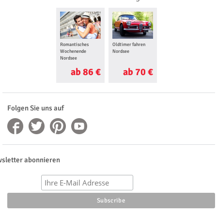
Romantisches
Oldtimer fahren
Ferrari selber
Wochenende
Nordsee
fahren Nordsee
Nordsee
ab 86 €
ab 70 €
ab 98 €
Folgen Sie uns auf
sletter abonnieren