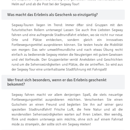
Helm auf und ab die Post bei der Segway Tour!
Was macht das Erlebnis als Geschenk so einzigartig?
Segway-Touren liegen im Trend: Immer öfter sind Gruppen mit den
futuristischen Rollern unterwegs! Lassen Sie auch Ihre Liebsten Segway
fahren und eine aufregende Stadtrundfahrt erleben, wo sie nicht nur neue
Orte und Plätze entdecken, sondern gleich ein innovatives
Fortbewegungsmittel ausprobieren können. Sie testen heute die Mobilität
von morgen: Das sehr umweltfreundliche und nach etwas Übung recht
einfach zu bedienende Segway mieten die Neugierigen mit gutem Gewissen
und viel Vorfreude. Der Gruppenleiter verrät Anekdoten und Geschichten
rund um die Sehenswürdigkeiten und Plätze, die sie antreffen. So wird aus
der Segway Tour eine unterhaltsame Stadtführung mit Fahrspaß!
Wer freut sich besonders, wenn er das Erlebnis geschenkt
bekommt?
Segway fahren macht vor allem denjenigen Spaß, die stets neuartige
Fortbewegungsmittel ausprobieren möchten. Verschenken Sie einen
Gutschein an einen Freund und begleiten Sie ihn auf seiner ganz
speziellen Stadtrundfahrt! Frische Luft, die freie Natur und all die
wundervollen Sehenswürdigkeiten warten auf Ihren Lieben. Wer wendig,
flink und modern unterwegs sein möchte, ohne sich auf einem Fahrrad
müde zu strampeln, der sollte sich ein Segway mieten!